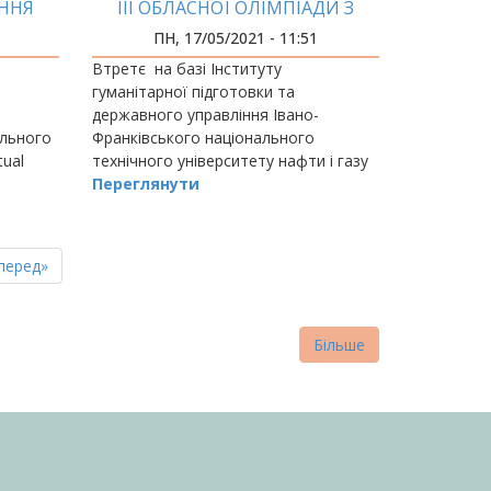
ЕННЯ
ІІІ ОБЛАСНОЇ ОЛІМПІАДИ З
И
ПУБЛІЧНОГО УПРАВЛІННЯ
ПН, 17/05/2021 - 11:51
Втретє на базі Інституту
гуманітарної підготовки та
державного управління Івано-
ального
Франківського національного
tual
технічного університету нафти і газу
в рамках
за організації
Переглянути
и.
пна
стання
перед»
нка
торінка
Більше