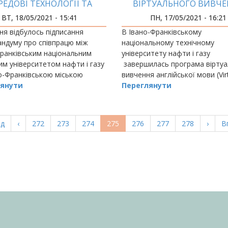
РЕДОВІ ТЕХНОЛОГІЇ ТА
ВІРТУАЛЬНОГО ВИВЧ
КОВІ ІДЕЇ У РОЗВИТОК
АНГЛІЙСЬКОЇ МОВ
ВТ, 18/05/2021 - 15:41
ПН, 17/05/2021 - 16:21
НО-ФРАНКІВСЬКОЇ МОТГ
ня відбулось підписання
В Івано-Франківському
ндуму про співпрацю між
національному технічному
ранківським національним
університету нафти і газу
им університетом нафти і газу
завершилась програма вірту
о-Франківською міською
вивчення англійської мови (Vir
аною територіальною
янути
English Clubs), що проходила 
Переглянути
проєкту Creative Spark за
фінансування Британської Рад
а
ад
Попередня
‹
Page
272
Page
273
Page
274
Поточна
275
Page
276
Page
277
Page
278
Насту
›
О
В
ка
сторінка
сторінка
сторі
с