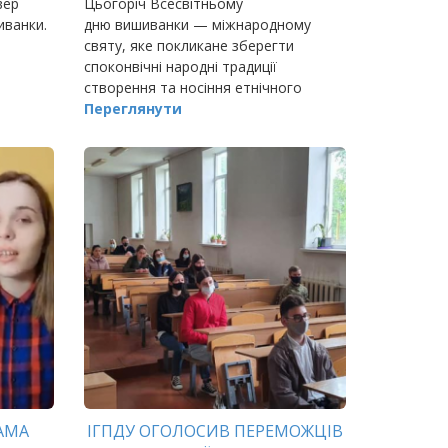
вер
Цьогоріч Всесвітньому
иванки.
дню вишиванки — міжнародному
святу, яке покликане зберегти
споконвічні народні традиції
створення та носіння етнічного
вишитого українського одягу,
Переглянути
виповнюється 15 років.
АМА
ІГПДУ ОГОЛОСИВ ПЕРЕМОЖЦІВ