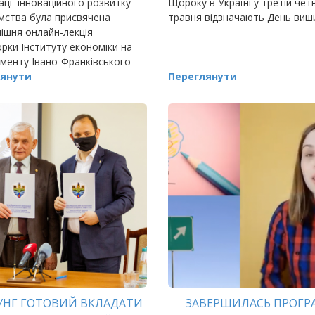
ації інноваційного розвитку
Щороку в Україні у третій чет
мства була присвячена
травня відзначають День виш
ішня онлайн-лекція
рки Інституту економіки на
менту Івано-Франківського
льного технічного
янути
Переглянути
итету нафти і газу, професор
УНГ ГОТОВИЙ ВКЛАДАТИ
ЗАВЕРШИЛАСЬ ПРОГР