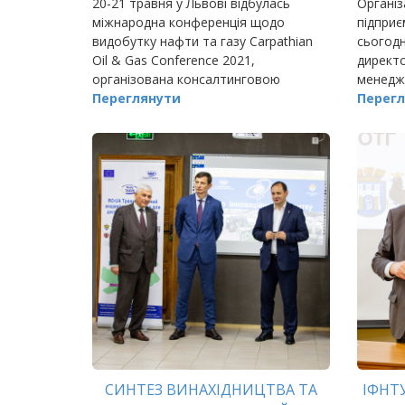
20-21 травня у Львові відбулась
Організ
міжнародна конференція щодо
підприє
видобутку нафти та газу Carpathian
сьогодн
Oil & Gas Conference 2021,
директо
організована консалтинговою
менедж
компанією Exploration & Production
Переглянути
націона
Перегл
універс
СИНТЕЗ ВИНАХІДНИЦТВА ТА
ІФНТ