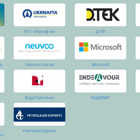
ПАТ «Укрнафта»
ДТЕК
ку
Neuvoo.com.ua
Microsoft
Regal Petroleum
ЕНДЕЙВЕР
Petroleum Experts
о»