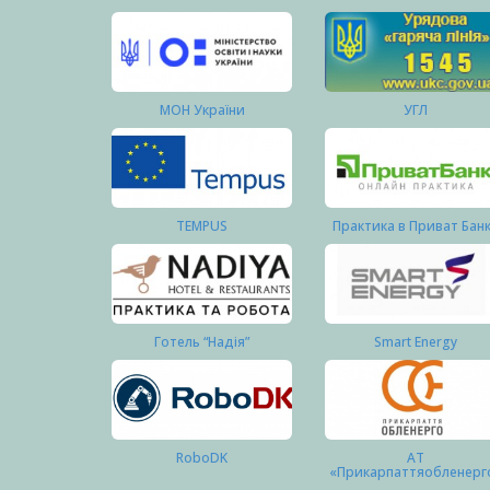
МОН України
УГЛ
TEMPUS
Практика в Приват Бан
Готель “Надія”
Smart Energy
RoboDK
АТ
«Прикарпаттяобленерг