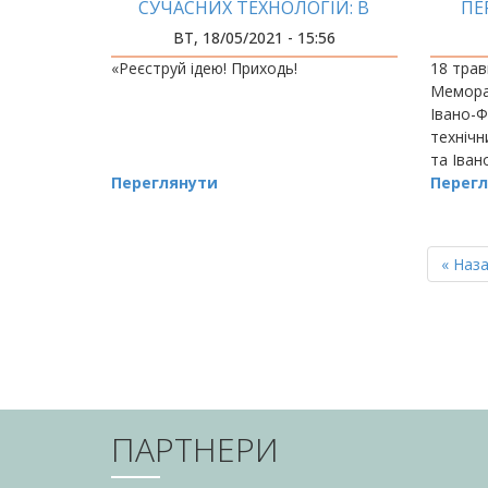
СУЧАСНИХ ТЕХНОЛОГІЙ: В
ПЕ
ІФНТУНГ ВІДКРИЛИ ЦЕНТР
НАУ
ВТ, 18/05/2021 - 15:56
ІННОВАЦІЙНОГО РОЗВИТКУ
ІВА
«Реєструй ідею! Приходь!
18 трав
Мемора
Івано-Ф
технічн
та Іван
Переглянути
об’єдн
Перегл
РОЗБИВКА
НА
Перш
« Наз
СТОРІНКИ
сторін
ПАРТНЕРИ