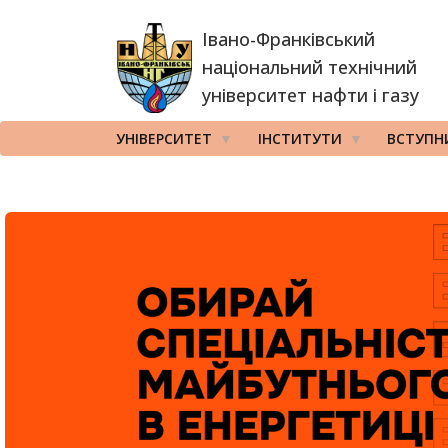
Перейти
Івано-Франківський
до
основного
національний технічний
вмісту
університет нафти і газу
УНІВЕРСИТЕТ
ІНСТИТУТИ
ВСТУПН