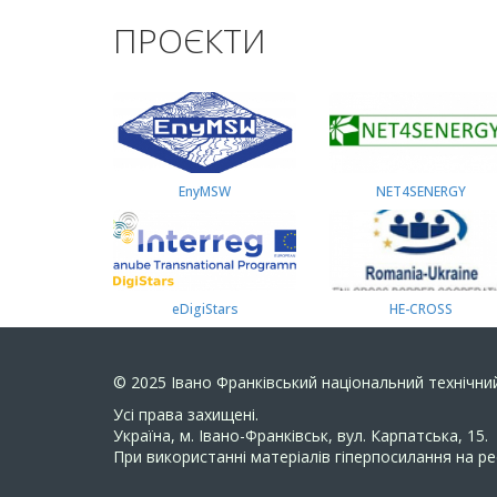
ПРОЄКТИ
EnyMSW
NET4SENERGY
eDigiStars
HE-CROSS
© 2025
Івано Франківський національний технічний
Усi права захищенi.
Україна, м. Івано-Франківськ, вул. Карпатська, 15.
При використанні матеріалів гіперпосилання на ре