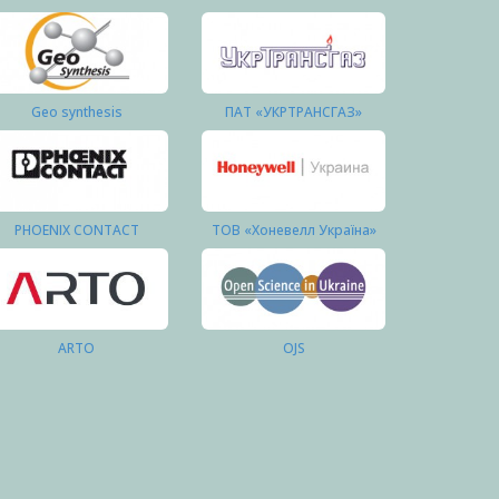
Geo synthesis
ПАТ «УКРТРАНСГАЗ»
PHOENIX CONTACT
ТОВ «Хоневелл Україна»
ARTO
OJS