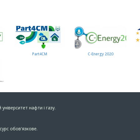
Part4СМ
C-Energy 2020
 університет нафти і газу.
сурс обов'язкове.