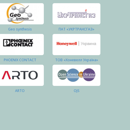
Geo synthesis
ПАТ «УКРТРАНСГАЗ»
PHOENIX CONTACT
ТОВ «Хоневелл Україна»
ARTO
OJS