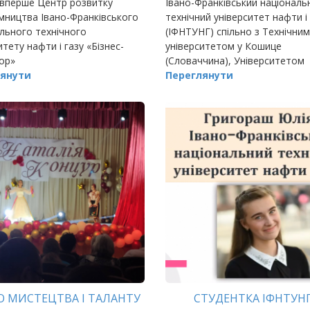
 вперше Центр розвитку
Івано-Франківський національ
МЕНЕДЖМЕНТУ В
мництва Івано-Франківського
технічний університет нафти і
ГРОМАДСЬКИХ БУДІВ
льного технічного
(ІФНТУНГ) спільно з Технічним
итету нафти і газу «Бізнес-
університетом у Кошице
ор»
(Словаччина), Університетом
янути
Мішкольца (Угорщина), Техні
Переглянути
університетом Клуж-Напока
(Північний уні
О МИСТЕЦТВА І ТАЛАНТУ
СТУДЕНТКА ІФНТУНГ