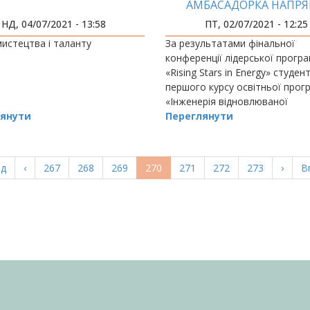
АМБАСАДОРКА НАПР
ЕНЕРГЕТИКИ У 2021 РО
НД, 04/07/2021 - 13:58
ПТ, 02/07/2021 - 12:25
истецтва і таланту
За результатами фінальної
конференції лідерської прогр
«Rising Stars in Energy» студен
першого курсу освітньої прог
«Інженерія відновлюваної
янути
енергетики» Юлія Григораш
Переглянути
отримала статус амбасадорк
напряму енергетики у 2021 роц
а
ад
Попередня
‹
Page
267
Page
268
Page
269
Поточна
270
Page
271
Page
272
Page
273
Насту
›
О
В
ка
сторінка
сторінка
сторі
с