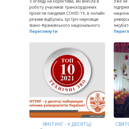
З огляду на корективи, які внесла в
Уже не
роботу учасників транскордонних
підприє
проектів пандемія COVID-19, в онлайн
націона
режимі відбулась зустріч науковців
універс
Івано-Франківського національного
Інкубат
технічного університету нафти і газу
Переглянути
Перегл
з представниками Технічного…
ІФНТУНГ - У ДЕСЯТЦІ
СВЯТ