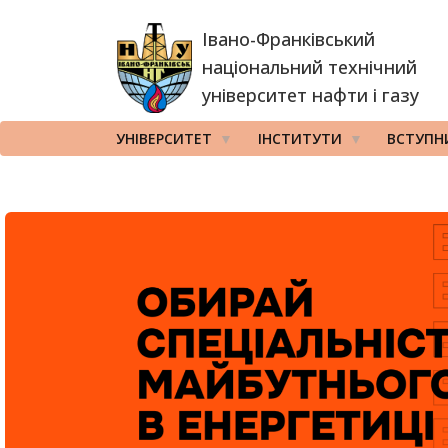
Перейти
Івано-Франківський
до
основного
національний технічний
вмісту
університет нафти і газу
УНІВЕРСИТЕТ
ІНСТИТУТИ
ВСТУПН