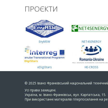
ПРОЄКТИ
EnyMSW
NET4SENERGY
eDigiStars
HE-CROSS
© 2025
Івано Франківський національний технічний
Усi права захищенi.
Україна, м. Івано-Франківськ, вул. Карпатська, 15.
При використанні матеріалів гіперпосилання на ре