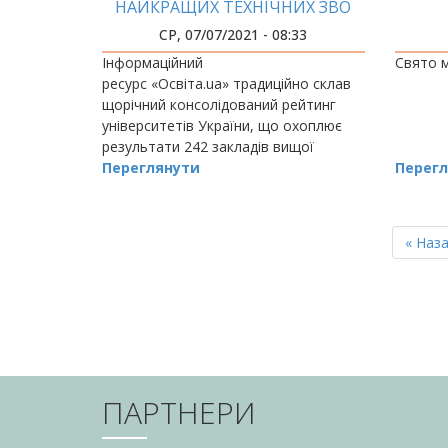
НАЙКРАЩИХ ТЕХНІЧНИХ ЗВО
УКРАЇНИ!
СР, 07/07/2021 - 08:33
Інформаційний
Свято м
ресурс «Освіта.ua» традиційно склав
щорічний консолідований рейтинг
університетів України, що охоплює
результати 242 закладів вищої
освіти, відповідно до якого Івано-
Переглянути
Перегл
Франківський національний технічний
університет
РОЗБИВКА
НА
Перш
« Наз
СТОРІНКИ
сторін
ПАРТНЕРИ