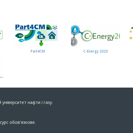
Part4СМ
C-Energy 2020
 університет нафти і газу.
сурс обов'язкове.