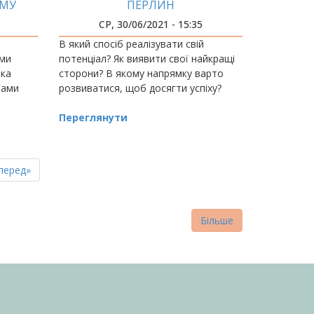
ЯМУ
ПЕРЛИН
ЦІ!
СР, 30/06/2021 - 15:35
В який спосіб реалізувати свій
ами
потенціал? Як виявити свої найкращі
тка
сторони? В якому напрямку варто
рами
розвиватися, щоб досягти успіху?
Переглянути
и
і.
пна
стання
перед»
нка
торінка
Більше