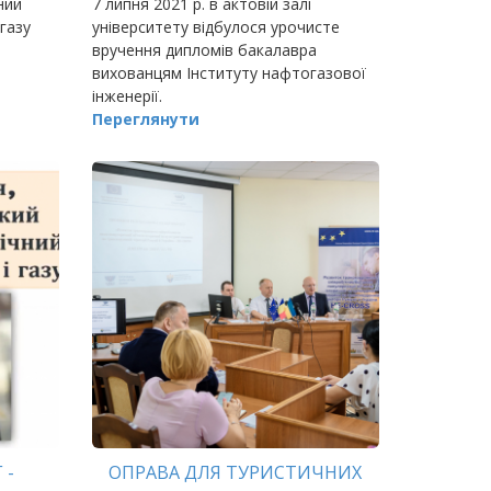
ний
7 липня 2021 р. в актовій залі
 газу
університету відбулося урочисте
ЛЯХ
вручення дипломів бакалавра
вихованцям Інституту нафтогазової
інженерії.
чним
Переглянути
 -
ОПРАВА ДЛЯ ТУРИСТИЧНИХ