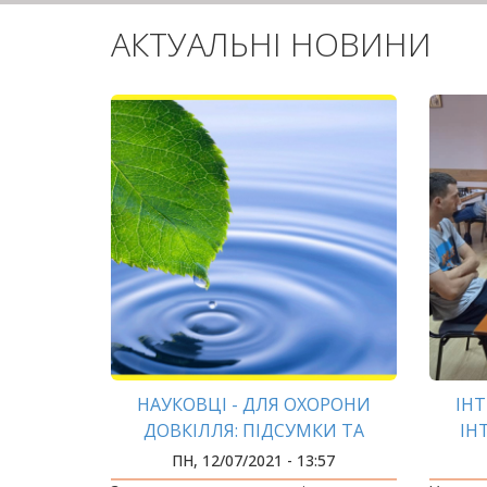
АКТУАЛЬНІ НОВИНИ
НАУКОВЦІ - ДЛЯ ОХОРОНИ
ІНТ
ДОВКІЛЛЯ: ПІДСУМКИ ТА
ІН
ПЕРСПЕКТИВИ
ПН, 12/07/2021 - 13:57