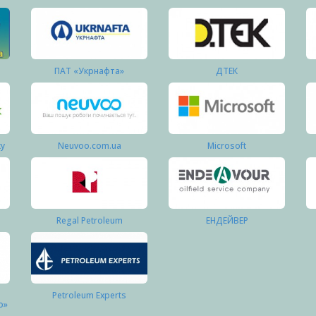
ПАТ «Укрнафта»
ДТЕК
ку
Neuvoo.com.ua
Microsoft
Regal Petroleum
ЕНДЕЙВЕР
Petroleum Experts
о»