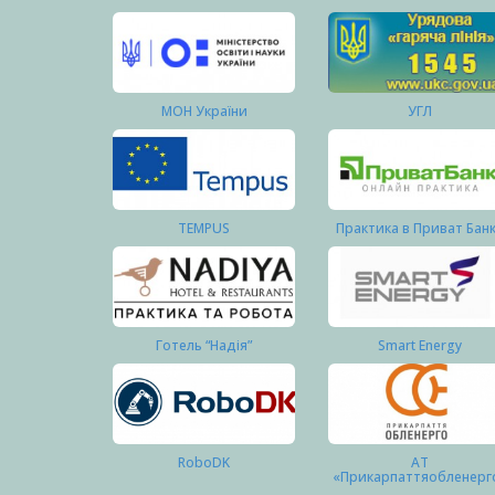
МОН України
УГЛ
TEMPUS
Практика в Приват Бан
Готель “Надія”
Smart Energy
RoboDK
АТ
«Прикарпаттяобленерг