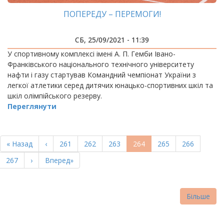
ПОПЕРЕДУ – ПЕРЕМОГИ!
СБ, 25/09/2021 - 11:39
У спортивному комплексі імені А. П. Гемби Івано-
Франківського національного технічного університету
нафти і газу стартував Командний чемпіонат України з
легкої атлетики серед дитячих юнацько-спортивних шкіл та
шкіл олімпійського резерву.
Переглянути
РОЗБИВКА
НА
Перша
« Назад
Попередня
‹
Page
261
Page
262
Page
263
Поточна
264
Page
265
Page
266
СТОРІНКИ
сторінка
сторінка
сторінка
Page
267
Наступна
›
Остання
Вперед»
сторінка
сторінка
Більше