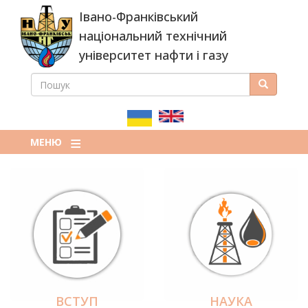
Перейти
Івано-Франківський
до
основного
національний технічний
вмісту
університет нафти і газу
ПОШУК
Пошук
ПОШУКОВА
ФОРМА
МЕНЮ
ВСТУП
НАУКА