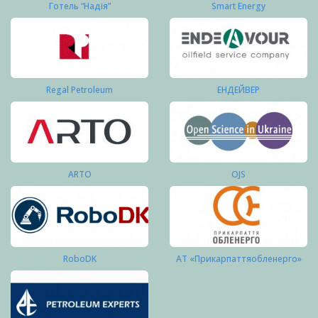
Готель “Надія”
Smart Energy
Regal Petroleum
ЕНДЕЙВЕР
ARTO
OJS
RoboDK
АТ «Прикарпаттяобленерго»