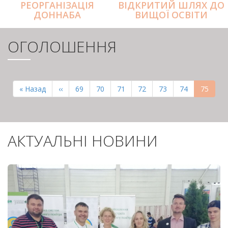
РЕОРГАНІЗАЦІЯ
ВІДКРИТИЙ ШЛЯХ ДО
ДОННАБА
ВИЩОЇ ОСВІТИ
ОГОЛОШЕННЯ
РОЗБИВКА
НА
Перша
« Назад
Попередня
‹‹
Page
69
Page
70
Page
71
Page
72
Page
73
Page
74
Поточн
75
СТОРІНКИ
сторінка
сторінка
сторінк
АКТУАЛЬНІ НОВИНИ