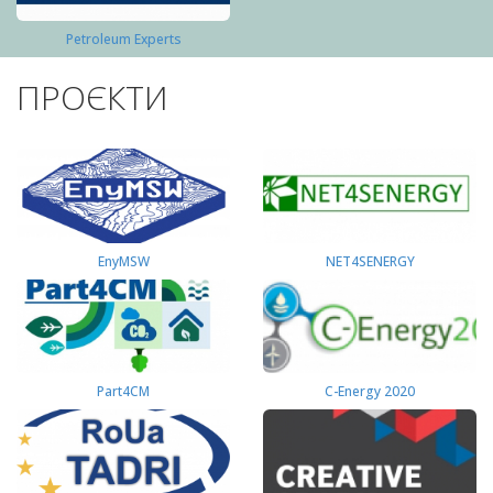
Petroleum Experts
ПРОЄКТИ
EnyMSW
NET4SENERGY
Part4СМ
C-Energy 2020