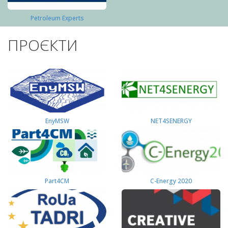
Petroleum Experts
ПРОЄКТИ
EnyMSW
NET4SENERGY
Part4СМ
C-Energy 2020