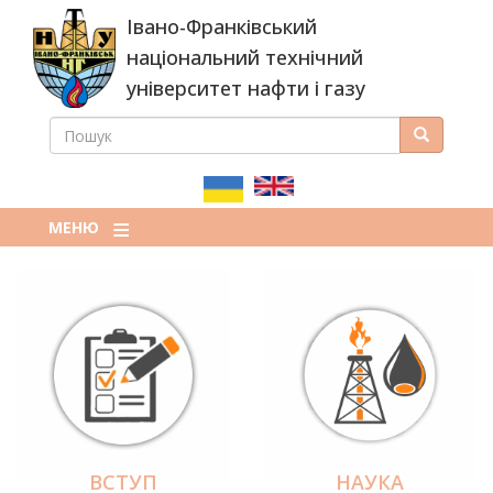
Перейти
Івано-Франківський
до
основного
національний технічний
вмісту
університет нафти і газу
ПОШУК
Пошук
ПОШУКОВА
ФОРМА
МЕНЮ
ВСТУП
НАУКА