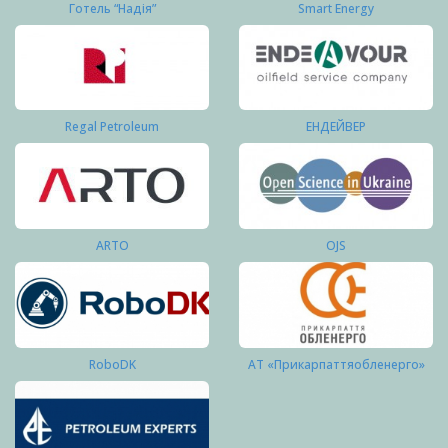
Готель “Надія”
Smart Energy
Regal Petroleum
ЕНДЕЙВЕР
ARTO
OJS
RoboDK
АТ «Прикарпаттяобленерго»