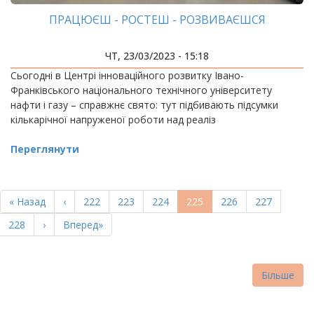
ПРАЦЮЄШ - РОСТЕШ - РОЗВИВАЄШСЯ
ЧТ, 23/03/2023 - 15:18
Сьогодні в Центрі інноваційного розвитку Івано-
Франківського національного технічного університету
нафти і газу – справжнє свято: тут підбивають підсумки
кількарічної напруженої роботи над реаліз
Переглянути
РОЗБИВКА
НА
Перша
« Назад
Попередня
‹
Page
222
Page
223
Page
224
Поточна
225
Page
226
Page
227
СТОРІНКИ
сторінка
сторінка
сторінка
Page
228
Наступна
›
Остання
Вперед»
сторінка
сторінка
Більше