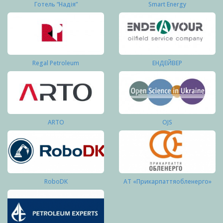
Готель “Надія”
Smart Energy
Regal Petroleum
ЕНДЕЙВЕР
ARTO
OJS
RoboDK
АТ «Прикарпаттяобленерго»