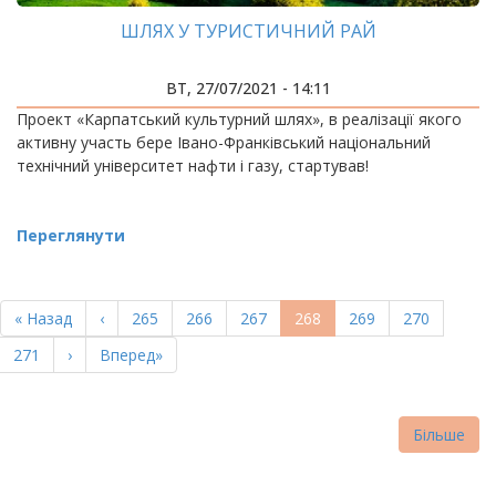
ШЛЯХ У ТУРИСТИЧНИЙ РАЙ
ВТ, 27/07/2021 - 14:11
Проект «Карпатський культурний шлях», в реалізації якого
активну участь бере Івано-Франківський національний
технічний університет нафти і газу, стартував!
Переглянути
РОЗБИВКА
НА
Перша
« Назад
Попередня
‹
Page
265
Page
266
Page
267
Поточна
268
Page
269
Page
270
СТОРІНКИ
сторінка
сторінка
сторінка
Page
271
Наступна
›
Остання
Вперед»
сторінка
сторінка
Більше