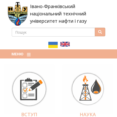
Перейти
Івано-Франківський
до
основного
національний технічний
вмісту
університет нафти і газу
ПОШУК
Пошук
ПОШУКОВА
ФОРМА
МЕНЮ
ВСТУП
НАУКА