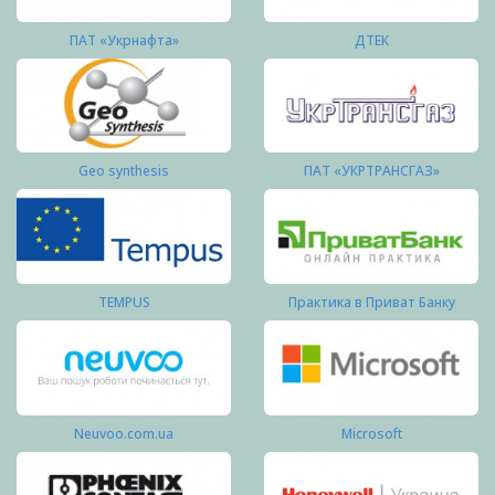
ПАТ «Укрнафта»
ДТЕК
Geo synthesis
ПАТ «УКРТРАНСГАЗ»
TEMPUS
Практика в Приват Банку
Neuvoo.com.ua
Microsoft