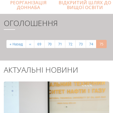
РЕОРГАНІЗАЦІЯ
ВІДКРИТИЙ ШЛЯХ ДО
ДОННАБА
ВИЩОЇ ОСВІТИ
ОГОЛОШЕННЯ
РОЗБИВКА
НА
Перша
« Назад
Попередня
‹‹
Page
69
Page
70
Page
71
Page
72
Page
73
Page
74
Поточн
75
СТОРІНКИ
сторінка
сторінка
сторінк
АКТУАЛЬНІ НОВИНИ