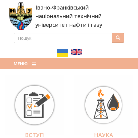
Перейти
Івано-Франківський
до
основного
національний технічний
вмісту
університет нафти і газу
ПОШУК
Пошук
ПОШУКОВА
ФОРМА
МЕНЮ
ВСТУП
НАУКА