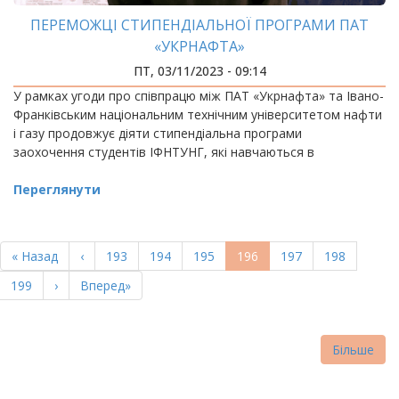
ПЕРЕМОЖЦІ СТИПЕНДІАЛЬНОЇ ПРОГРАМИ ПАТ
«УКРНАФТА»
ПТ, 03/11/2023 - 09:14
У рамках угоди про співпрацю між ПАТ «Укрнафта» та Івано-
Франківським національним технічним університетом нафти
і газу продовжує діяти стипендіальна програми
заохочення студентів ІФНТУНГ, які навчаються в
Переглянути
РОЗБИВКА
НА
Перша
« Назад
Попередня
‹
Page
193
Page
194
Page
195
Поточна
196
Page
197
Page
198
СТОРІНКИ
сторінка
сторінка
сторінка
Page
199
Наступна
›
Остання
Вперед»
сторінка
сторінка
Більше