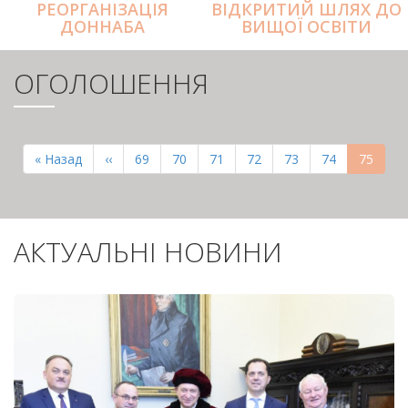
РЕОРГАНІЗАЦІЯ
ВІДКРИТИЙ ШЛЯХ ДО
ДОННАБА
ВИЩОЇ ОСВІТИ
ОГОЛОШЕННЯ
РОЗБИВКА
НА
Перша
« Назад
Попередня
‹‹
Page
69
Page
70
Page
71
Page
72
Page
73
Page
74
Поточн
75
СТОРІНКИ
сторінка
сторінка
сторінк
АКТУАЛЬНІ НОВИНИ