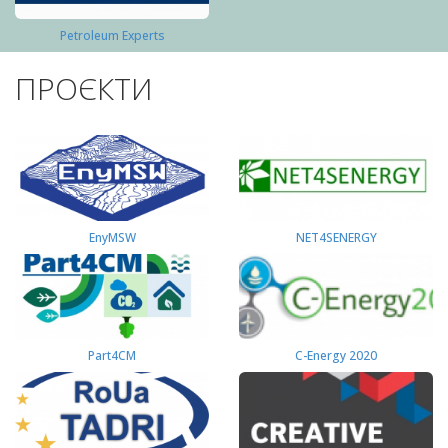
Petroleum Experts
ПРОЄКТИ
EnyMSW
NET4SENERGY
Part4СМ
C-Energy 2020