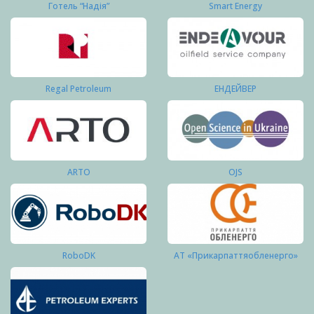
Готель “Надія”
Smart Energy
Regal Petroleum
ЕНДЕЙВЕР
ARTO
OJS
RoboDK
АТ «Прикарпаттяобленерго»