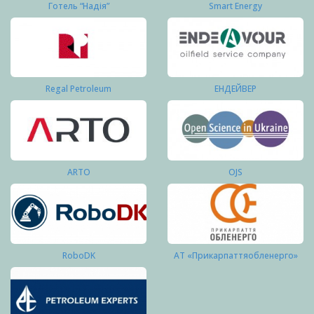
Готель “Надія”
Smart Energy
Regal Petroleum
ЕНДЕЙВЕР
ARTO
OJS
RoboDK
АТ «Прикарпаттяобленерго»