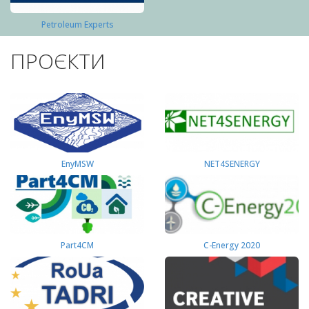
Petroleum Experts
ПРОЄКТИ
EnyMSW
NET4SENERGY
Part4СМ
C-Energy 2020