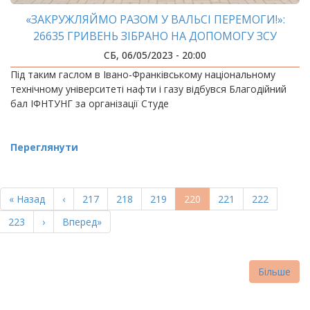
«ЗАКРУЖЛЯЙМО РАЗОМ У ВАЛЬСІ ПЕРЕМОГИ!»:
26635 ГРИВЕНЬ ЗІБРАНО НА ДОПОМОГУ ЗСУ
СБ, 06/05/2023 - 20:00
Під таким гаслом в Івано-Франківському національному
технічному університеті нафти і газу відбувся Благодійний
бал ІФНТУНГ за організації Студе
Переглянути
РОЗБИВКА
НА
Перша
« Назад
Попередня
‹
Page
217
Page
218
Page
219
Поточна
220
Page
221
Page
222
СТОРІНКИ
сторінка
сторінка
сторінка
Page
223
Наступна
›
Остання
Вперед»
сторінка
сторінка
Більше