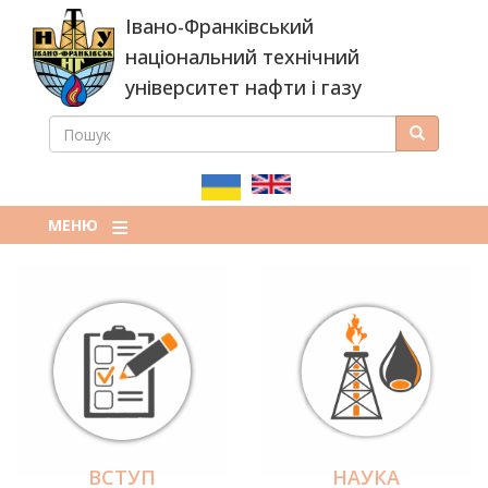
Перейти
Івано-Франківський
до
основного
національний технічний
вмісту
університет нафти і газу
ПОШУК
Пошук
ПОШУКОВА
ФОРМА
МЕНЮ
ВСТУП
НАУКА