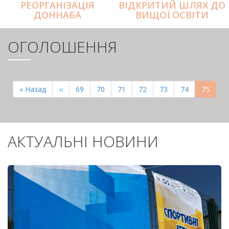
РЕОРГАНІЗАЦІЯ
ВІДКРИТИЙ ШЛЯХ ДО
ДОННАБА
ВИЩОЇ ОСВІТИ
ОГОЛОШЕННЯ
РОЗБИВКА
НА
Перша
« Назад
Попередня
‹‹
Page
69
Page
70
Page
71
Page
72
Page
73
Page
74
Поточн
75
СТОРІНКИ
сторінка
сторінка
сторінк
АКТУАЛЬНІ НОВИНИ