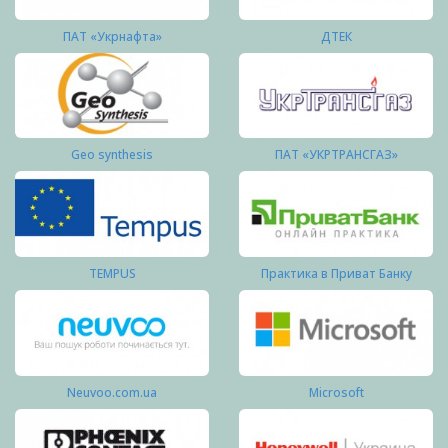
ПАТ «Укрнафта»
ДТЕК
Geo synthesis
ПАТ «УКРТРАНСГАЗ»
TEMPUS
Практика в Приват Банку
Neuvoo.com.ua
Microsoft