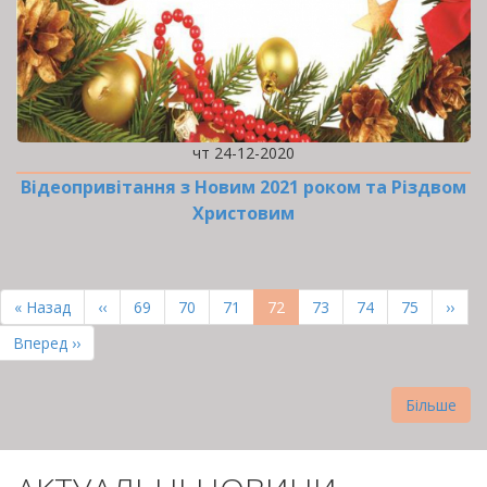
чт 24-12-2020
Відеопривітання з Новим 2021 роком та Різдвом
Христовим
РОЗБИВКА
НА
Перша
« Назад
Попередня
‹‹
Page
69
Page
70
Page
71
Поточна
72
Page
73
Page
74
Page
75
Наст
››
СТОРІНКИ
сторінка
сторінка
сторінка
сторі
Остання
Вперед ››
сторінка
Більше