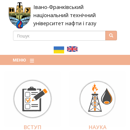
Перейти
Івано-Франківський
до
основного
національний технічний
вмісту
університет нафти і газу
ПОШУК
Пошук
ПОШУКОВА
ФОРМА
МЕНЮ
ВСТУП
НАУКА