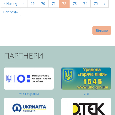
Перша
« Назад
Попередня
‹
Page
69
Page
70
Page
71
Поточна
72
Page
73
Page
74
Page
75
Насту
›
СТОРІНКИ
сторінка
сторінка
сторінка
сторі
Остання
Вперед»
сторінка
Більше
ПАРТНЕРИ
МОН України
УГЛ