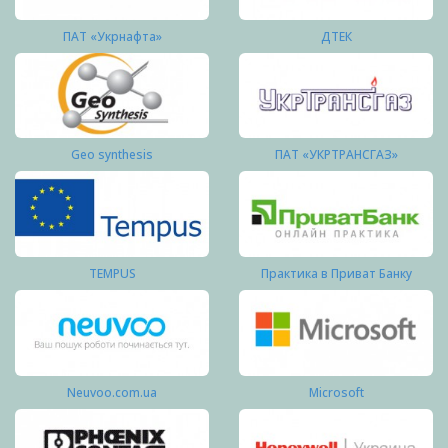
ПАТ «Укрнафта»
ДТЕК
Geo synthesis
ПАТ «УКРТРАНСГАЗ»
TEMPUS
Практика в Приват Банку
Neuvoo.com.ua
Microsoft