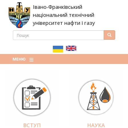
Перейти
Івано-Франківський
до
основного
національний технічний
вмісту
університет нафти і газу
ПОШУК
Пошук
ПОШУКОВА
ФОРМА
МЕНЮ
ВСТУП
НАУКА