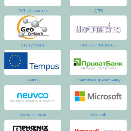
ПАТ «Укрнафта»
ДТЕК
Geo synthesis
ПАТ «УКРТРАНСГАЗ»
TEMPUS
Практика в Приват Банку
Neuvoo.com.ua
Microsoft