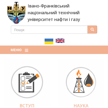
Перейти
Івано-Франківський
до
основного
національний технічний
вмісту
університет нафти і газу
ПОШУК
Пошук
ПОШУКОВА
ФОРМА
МЕНЮ
ВСТУП
НАУКА