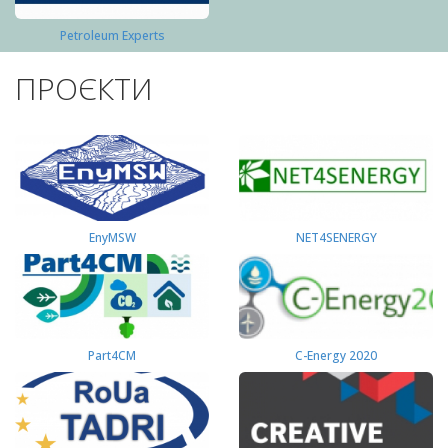
Petroleum Experts
ПРОЄКТИ
EnyMSW
NET4SENERGY
Part4СМ
C-Energy 2020