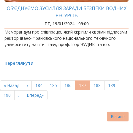
ОБ’ЄДНУЄМО ЗУСИЛЛЯ ЗАРАДИ БЕЗПЕКИ ВОДНИХ
РЕСУРСІВ
ПТ, 19/01/2024 - 09:00
Меморандум про співпрацю, який скріпили своїми підписами
ректор Івано-Франківського національного технічного
університету нафти і газу, проф. Ігор ЧУДИК та в.о.
Переглянути
РОЗБИВКА
НА
Перша
« Назад
Попередня
‹
Page
184
Page
185
Page
186
Поточна
187
Page
188
Page
189
СТОРІНКИ
сторінка
сторінка
сторінка
Page
190
Наступна
›
Остання
Вперед»
сторінка
сторінка
Більше