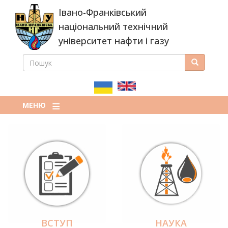
Перейти
Івано-Франківський
до
основного
національний технічний
вмісту
університет нафти і газу
ПОШУК
Пошук
ПОШУКОВА
ФОРМА
МЕНЮ
ВСТУП
НАУКА