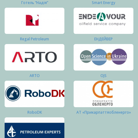
Готель “Надія”
Smart Energy
Regal Petroleum
ЕНДЕЙВЕР
ARTO
OJS
RoboDK
АТ «Прикарпаттяобленерго»