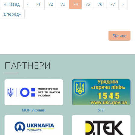
Перша
« Назад
Попередня
‹
Page
71
Page
72
Page
73
Поточна
74
Page
75
Page
76
Page
77
Насту
›
СТОРІНКИ
сторінка
сторінка
сторінка
сторі
Остання
Вперед»
сторінка
Більше
ПАРТНЕРИ
МОН України
УГЛ