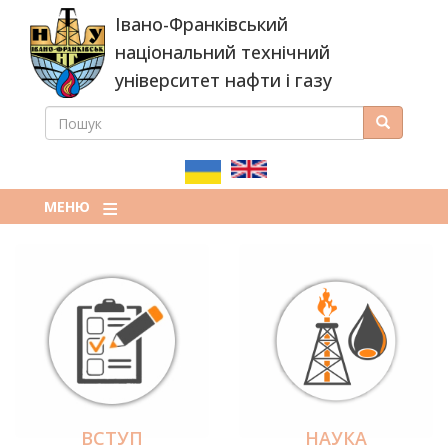
Перейти
Івано-Франківський
до
основного
національний технічний
вмісту
університет нафти і газу
ПОШУК
Пошук
ПОШУКОВА
ФОРМА
МЕНЮ
ВСТУП
НАУКА