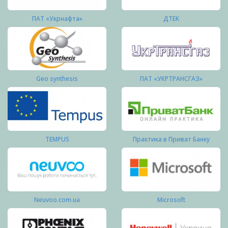
ПАТ «Укрнафта»
ДТЕК
Geo synthesis
ПАТ «УКРТРАНСГАЗ»
TEMPUS
Практика в Приват Банку
Neuvoo.com.ua
Microsoft