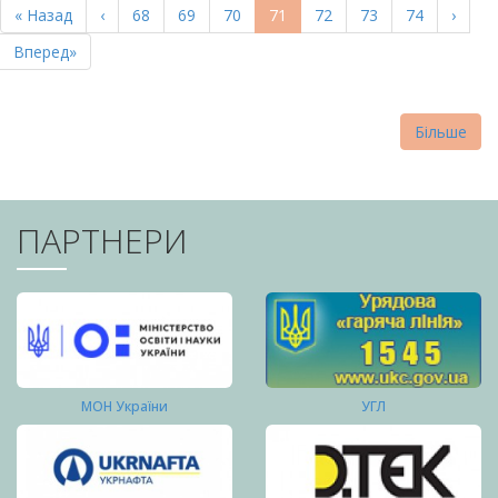
Перша
« Назад
Попередня
‹
Page
68
Page
69
Page
70
Поточна
71
Page
72
Page
73
Page
74
Насту
›
СТОРІНКИ
сторінка
сторінка
сторінка
сторі
Остання
Вперед»
сторінка
Більше
ПАРТНЕРИ
МОН України
УГЛ