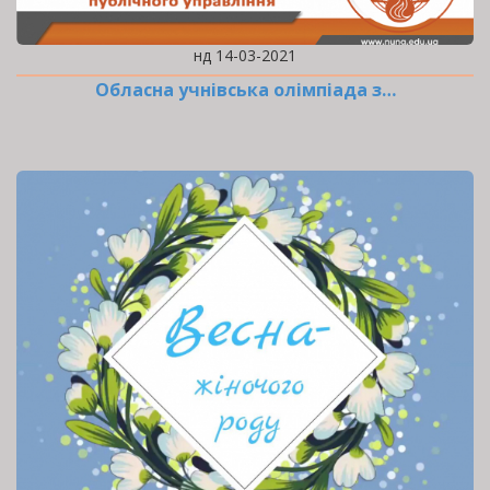
нд 14-03-2021
Обласна учнівська олімпіада з…