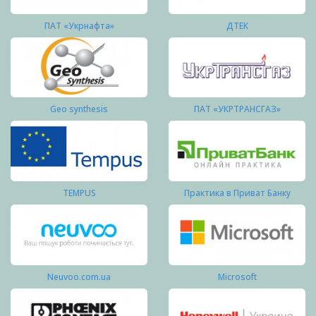
ПАТ «Укрнафта»
ДТЕК
Geo synthesis
ПАТ «УКРТРАНСГАЗ»
TEMPUS
Практика в Приват Банку
Neuvoo.com.ua
Microsoft