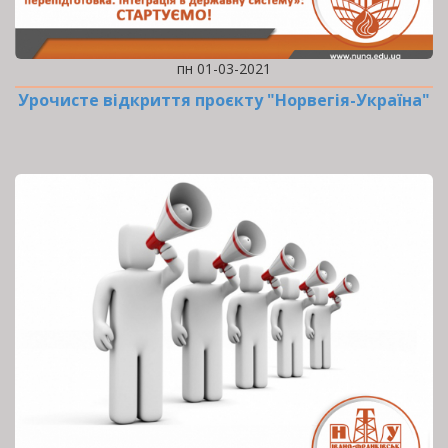
пн 01-03-2021
Урочисте відкриття проєкту "Норвегія-Україна"