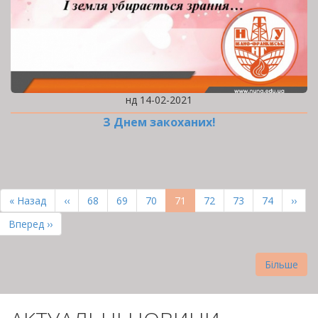
нд 14-02-2021
З Днем закоханих!
РОЗБИВКА
НА
Перша
« Назад
Попередня
‹‹
Page
68
Page
69
Page
70
Поточна
71
Page
72
Page
73
Page
74
Наст
››
СТОРІНКИ
сторінка
сторінка
сторінка
сторі
Остання
Вперед ››
сторінка
Більше