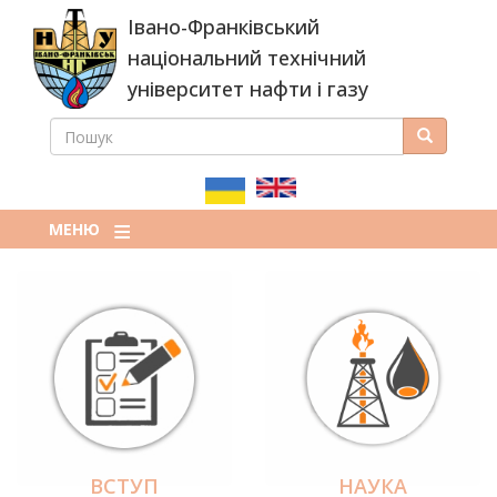
Перейти
Івано-Франківський
до
основного
національний технічний
вмісту
університет нафти і газу
ПОШУК
Пошук
ПОШУКОВА
ФОРМА
МЕНЮ
ВСТУП
НАУКА