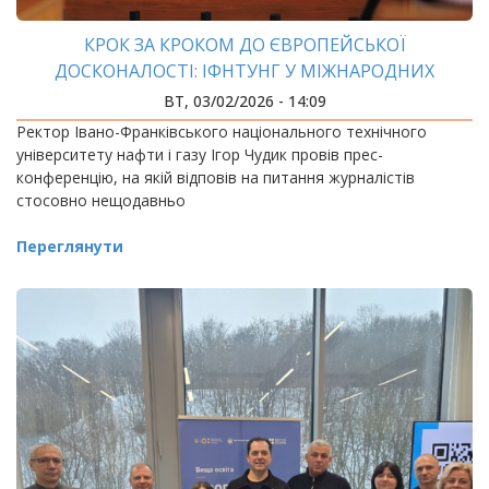
КРОК ЗА КРОКОМ ДО ЄВРОПЕЙСЬКОЇ
ДОСКОНАЛОСТІ: ІФНТУНГ У МІЖНАРОДНИХ
РЕЙТИНГАХ 2026
ВТ, 03/02/2026 - 14:09
Ректор Івано-Франківського національного технічного
університету нафти і газу Ігор Чудик провів прес-
конференцію, на якій відповів на питання журналістів
стосовно нещодавньо
Переглянути