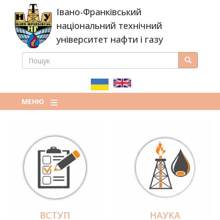
Перейти
Івано-Франківський
до
основного
національний технічний
вмісту
університет нафти і газу
ПОШУК
Пошук
ПОШУКОВА
ФОРМА
МЕНЮ
ВСТУП
НАУКА