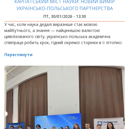
КАРПАТСЬКИЙ МІСТ НАУКИ: НОВИЙ ВИМІР
УКРАЇНСЬКО-ПОЛЬСЬКОГО ПАРТНЕРСТВА
ПТ, 30/01/2026 - 13:30
У час, коли наука дедалі виразніше стає мовою
майбутнього, а знання — найціннішою валютою
цивілізованого світу, українсько-польська академічна
співпраця робить крок, гідний окремої сторінки в її літописі.
Переглянути