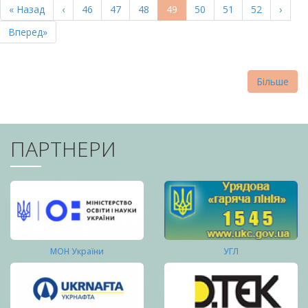
Перша
« Назад
Попередня
‹
Page
46
Page
47
Page
48
Поточна
49
Page
50
Page
51
Page
52
Насту
›
СТОРІНКИ
сторінка
сторінка
сторінка
сторі
Остання
Вперед»
сторінка
Більше
ПАРТНЕРИ
МОН України
УГЛ