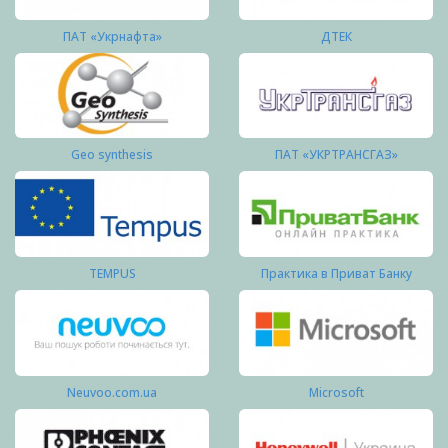
ПАТ «Укрнафта»
ДТЕК
Geo synthesis
ПАТ «УКРТРАНСГАЗ»
TEMPUS
Практика в Приват Банку
Neuvoo.com.ua
Microsoft