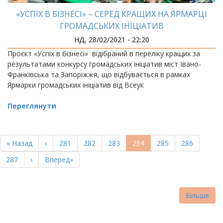
«УСПІХ В БІЗНЕСІ» – СЕРЕД КРАЩИХ НА ЯРМАРЦІ
ГРОМАДСЬКИХ ІНІЦІАТИВ
НД, 28/02/2021 - 22:20
Проєкт «Успіх в бізнесі» відібраний в переліку кращих за
результатами конкурсу громадських ініціатив міст Івано-
Франківська та Запоріжжя, що відбувається в рамках
Ярмарки громадських ініціатив від Всеук
Переглянути
РОЗБИВКА
НА
Перша
« Назад
Попередня
‹
Page
281
Page
282
Page
283
Поточна
284
Page
285
Page
286
СТОРІНКИ
сторінка
сторінка
сторінка
Page
287
Наступна
›
Остання
Вперед»
сторінка
сторінка
Більше