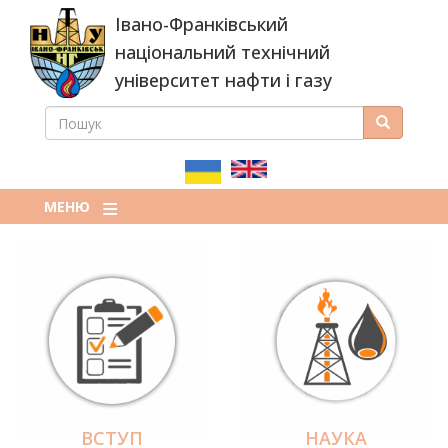
Перейти
Івано-Франківський
до
основного
національний технічний
вмісту
університет нафти і газу
ПОШУК
Пошук
ПОШУКОВА
ФОРМА
МЕНЮ
ВСТУП
НАУКА