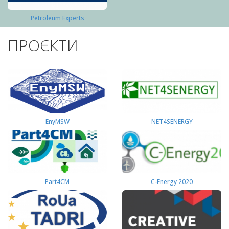
Petroleum Experts
ПРОЄКТИ
EnyMSW
NET4SENERGY
Part4СМ
C-Energy 2020