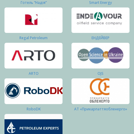
Готель “Надія”
Smart Energy
Regal Petroleum
ЕНДЕЙВЕР
ARTO
OJS
RoboDK
АТ «Прикарпаттяобленерго»