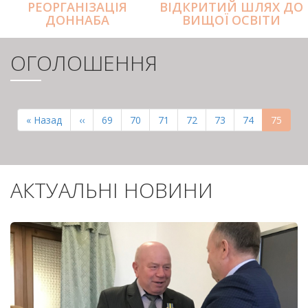
РЕОРГАНІЗАЦІЯ
ВІДКРИТИЙ ШЛЯХ ДО
ДОННАБА
ВИЩОЇ ОСВІТИ
ОГОЛОШЕННЯ
РОЗБИВКА
НА
Перша
« Назад
Попередня
‹‹
Page
69
Page
70
Page
71
Page
72
Page
73
Page
74
Поточн
75
СТОРІНКИ
сторінка
сторінка
сторінк
АКТУАЛЬНІ НОВИНИ