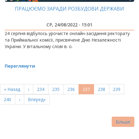
ПРАЦЮЄМО ЗАРАДИ РОЗБУДОВИ ДЕРЖАВИ
СР, 24/08/2022 - 15:01
24 серпня відбулось урочисте онлайн-засідання ректорату
та Приймальної комісії, присвячене Дню Незалежності
України. У вітальному слові в. о.
Переглянути
РОЗБИВКА
НА
Перша
« Назад
Попередня
‹
Page
234
Page
235
Page
236
Поточна
237
Page
238
Page
239
СТОРІНКИ
сторінка
сторінка
сторінка
Page
240
Наступна
›
Остання
Вперед»
сторінка
сторінка
Більше