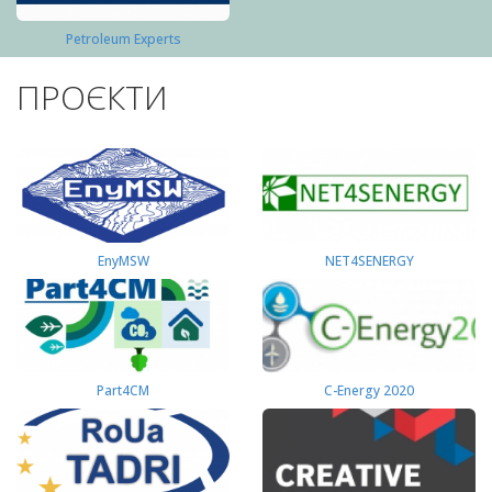
Petroleum Experts
ПРОЄКТИ
EnyMSW
NET4SENERGY
Part4СМ
C-Energy 2020