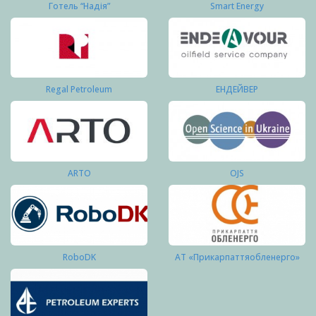
Готель “Надія”
Smart Energy
Regal Petroleum
ЕНДЕЙВЕР
ARTO
OJS
RoboDK
АТ «Прикарпаттяобленерго»