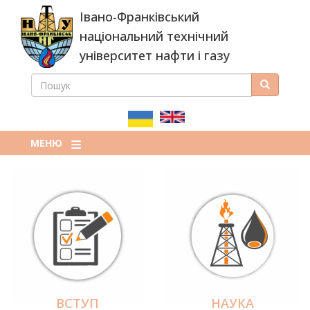
Перейти
Івано-Франківський
до
основного
національний технічний
вмісту
університет нафти і газу
ПОШУК
Пошук
ПОШУКОВА
ФОРМА
МЕНЮ
ВСТУП
НАУКА