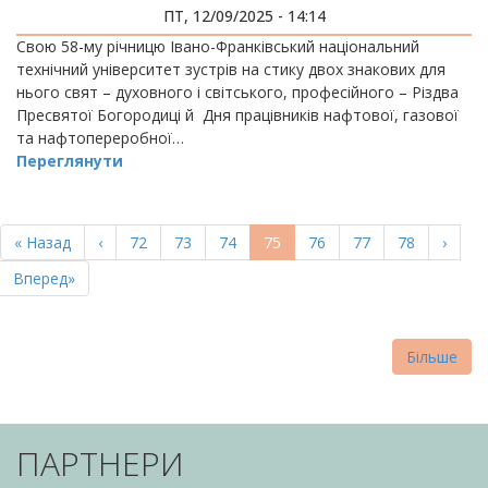
ПТ, 12/09/2025 - 14:14
Свою 58-му річницю Івано-Франківський національний
технічний університет зустрів на стику двох знакових для
нього свят – духовного і світського, професійного – Різдва
Пресвятої Богородиці й Дня працівників нафтової, газової
та нафтопереробної…
Переглянути
РОЗБИВКА
НА
Перша
« Назад
Попередня
‹
Page
72
Page
73
Page
74
Поточна
75
Page
76
Page
77
Page
78
Насту
›
СТОРІНКИ
сторінка
сторінка
сторінка
сторі
Остання
Вперед»
сторінка
Більше
ПАРТНЕРИ