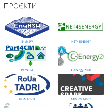
ПРОЄКТИ
EnyMSW
NET4SENERGY
Part4СМ
C-Energy 2020
RoUaTADRI
Creative Spark