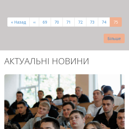
РОЗБИВКА
НА
Перша
« Назад
Попередня
‹‹
Page
69
Page
70
Page
71
Page
72
Page
73
Page
74
Поточн
75
СТОРІНКИ
сторінка
сторінка
сторінк
Більше
АКТУАЛЬНІ НОВИНИ