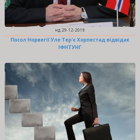
нд 29-12-2019
Посол Норвегії Уле Тер'є Хорпестад відвідає
ІФНТУНГ