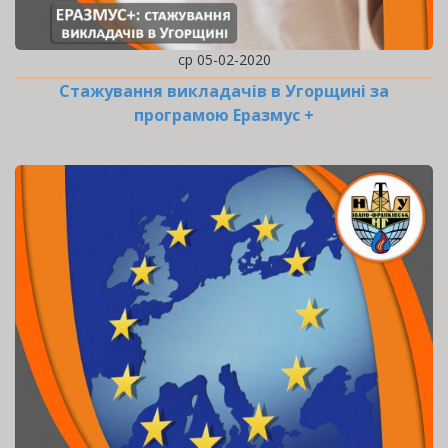
ср 05-02-2020
Стажування викладачів в Угорщині за
програмою Еразмус +