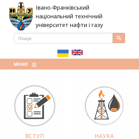
Перейти
Івано-Франківський
до
основного
національний технічний
вмісту
університет нафти і газу
ПОШУК
Пошук
ПОШУКОВА
ФОРМА
МЕНЮ
ВСТУП
НАУКА