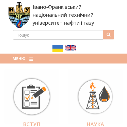
Перейти
Івано-Франківський
до
основного
національний технічний
вмісту
університет нафти і газу
ПОШУК
Пошук
ПОШУКОВА
ФОРМА
МЕНЮ
ВСТУП
НАУКА