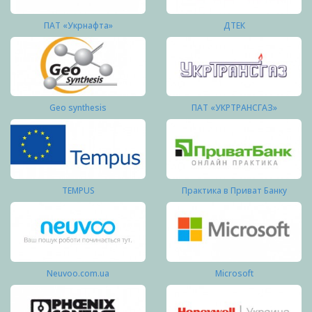
ПАТ «Укрнафта»
ДТЕК
Geo synthesis
ПАТ «УКРТРАНСГАЗ»
TEMPUS
Практика в Приват Банку
Neuvoo.com.ua
Microsoft