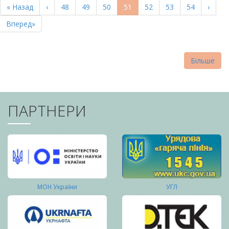
Перша
« Назад
Попередня
‹
Page
48
Page
49
Page
50
Поточна
51
Page
52
Page
53
Page
54
Насту
›
СТОРІНКИ
сторінка
сторінка
сторінка
сторі
Остання
Вперед»
сторінка
Більше
ПАРТНЕРИ
МОН України
УГЛ