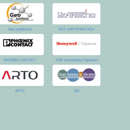
Geo synthesis
ПАТ «УКРТРАНСГАЗ»
PHOENIX CONTACT
ТОВ «Хоневелл Україна»
ARTO
OJS