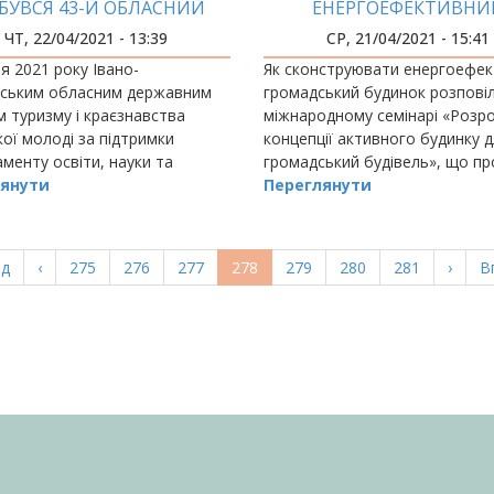
БУВСЯ 43-Й ОБЛАСНИЙ
ЕНЕРГОЕФЕКТИВНИ
ЛІТ-ЗМАГАННЯ ЮНИХ
ГРОМАДСЬКИЙ БУДИ
ЧТ, 22/04/2021 - 13:39
СР, 21/04/2021 - 15:41
ГЕОЛОГІВ
ня 2021 року Івано-
Як сконструювати енергоефе
вським обласним державним
громадський будинок розпові
 туризму і краєзнавства
міжнародному семінарі «Розр
кої молоді за підтримки
концепції активного будинку 
менту освіти, науки та
громадський будівель», що п
ної політики Івано-
янути
в Івано-Франківському націон
Переглянути
ської обласної державної
технічному університеті нафти 
трації та за сприяння Івано-Ф
а
ад
Попередня
‹
Page
275
Page
276
Page
277
Поточна
278
Page
279
Page
280
Page
281
Насту
›
О
В
ка
сторінка
сторінка
сторі
с