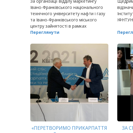
За організації відділу маркетингу
Щедрим
Івано-Франківського національного
відзнач
технічного університету нафти і газу
Інститу
та Івано-Франківського міського
ІФНТУН
центру зайнятості в рамках
триденного онлайн-марафону «Будуй
Переглянути
Перегл
кар’єру в Україні» відбувс
«ПЕРЕТВОРИМО ПРИКАРПАТТЯ
ЗА 