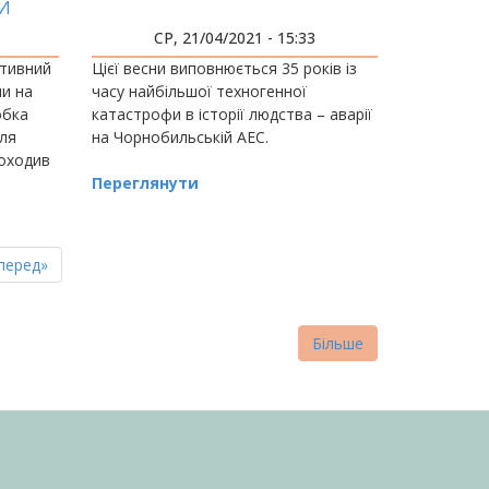
Й
НОК
СР, 21/04/2021 - 15:33
ктивний
Цієї весни виповнюється 35 років із
ли на
часу найбільшої техногенної
обка
катастрофи в історії людства – аварії
для
на Чорнобильській АЕС.
роходив
альному
Переглянути
і газу.
пна
стання
перед»
нка
торінка
Більше