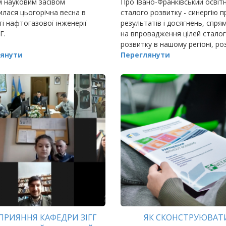
 науковим засівом
Про Івано-Франківський освітн
илася цьогорічна весна в
сталого розвитку - синергію п
ті нафтогазової інженерії
результатів і досягнень, спря
Г.
на впровадження цілей стало
розвитку в нашому регіоні, ро
янути
на Форумі вищої освіти проре
Переглянути
Івано-Франків
СПРИЯННЯ КАФЕДРИ ЗІГГ
ЯК СКОНСТРУЮВАТ