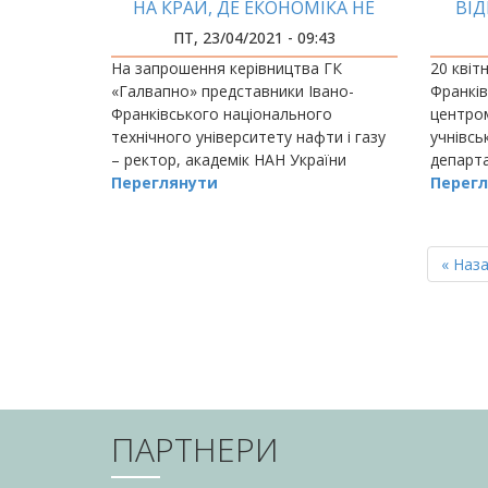
НА КРАЙ, ДЕ ЕКОНОМІКА НЕ
ВІД
ЗНИЩУЄ ПРИРОДУ!»
З
ПТ, 23/04/2021 - 09:43
На запрошення керівництва ГК
20 квіт
«Галвапно» представники Івано-
Франкі
Франківського національного
центром
технічного університету нафти і газу
учнівсь
– ректор, академік НАН України
департа
Євстахі
Переглянути
молодіж
Перегл
Франків
адмініс
РОЗБИВКА
НА
Перш
« Наз
СТОРІНКИ
сторін
ПАРТНЕРИ