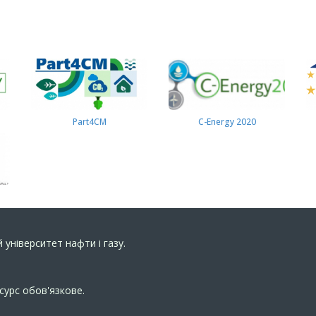
Part4СМ
C-Energy 2020
 університет нафти і газу.
сурс обов'язкове.