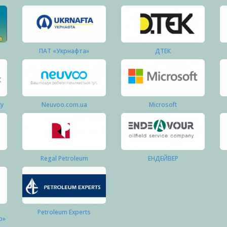
ПАТ «Укрнафта»
ДТЕК
ку
Neuvoo.com.ua
Microsoft
Regal Petroleum
ЕНДЕЙВЕР
Petroleum Experts
о»