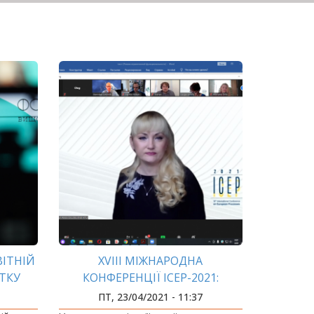
ВІТНІЙ
XVIII МІЖНАРОДНА
ТКУ
КОНФЕРЕНЦІЇ ICEP-2021:
УКРАЇНСЬКО-ЛИТОВСЬКИЙ
ПТ, 23/04/2021 - 11:37
ВЕКТОР ДИЗАЙН-МИСЛЕННЯ