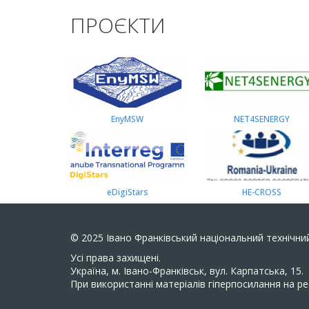
ПРОЄКТИ
EnyMSW
NET4SENERGY
eDigiStars
HE-CROSS
© 2025
Івано Франківський національний технічний
Усi права захищенi.
Україна, м. Івано-Франківськ, вул. Карпатська, 15.
При використанні матеріалів гіперпосилання на ре