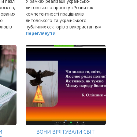
ій пазл
У рамках реалізації українсько-
роєктів,
литовського проєкту «Розвиток
мованих
компетентності працівників
го
литовського та українського
зповів
публічних секторів з використанням
ктор
методології дизайн-мислення» 23
Переглянути
квітня 2021 року Івано-Франківський
національний технічний…
И
ВОНИ ВРЯТУВАЛИ СВІТ