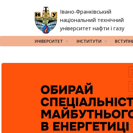
Перейти
Івано-Франківський
до
основного
національний технічний
вмісту
університет нафти і газу
УНІВЕРСИТЕТ
ІНСТИТУТИ
ВСТУПН