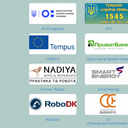
МОН України
УГЛ
TEMPUS
Практика в Приват Бан
Готель “Надія”
Smart Energy
RoboDK
АТ
«Прикарпаттяобленерг