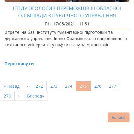
ІГПДУ ОГОЛОСИВ ПЕРЕМОЖЦІВ ІІІ ОБЛАСНОЇ
ОЛІМПІАДИ З ПУБЛІЧНОГО УПРАВЛІННЯ
ПН, 17/05/2021 - 11:51
Втретє на базі Інституту гуманітарної підготовки та
державного управління Івано-Франківського національного
технічного університету нафти і газу за організації
Переглянути
РОЗБИВКА
НА
Перша
« Назад
Попередня
‹
Page
272
Page
273
Page
274
Поточна
275
Page
276
Page
277
СТОРІНКИ
сторінка
сторінка
сторінка
Page
278
Наступна
›
Остання
Вперед»
сторінка
сторінка
Більше