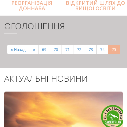
РЕОРГАНІЗАЦІЯ
ВІДКРИТИЙ ШЛЯХ ДО
ДОННАБА
ВИЩОЇ ОСВІТИ
ОГОЛОШЕННЯ
РОЗБИВКА
НА
Перша
« Назад
Попередня
‹‹
Page
69
Page
70
Page
71
Page
72
Page
73
Page
74
Поточн
75
СТОРІНКИ
сторінка
сторінка
сторінк
АКТУАЛЬНІ НОВИНИ