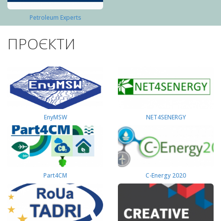
Petroleum Experts
ПРОЄКТИ
EnyMSW
NET4SENERGY
Part4СМ
C-Energy 2020