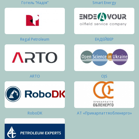
Готель “Надія”
Smart Energy
Regal Petroleum
ЕНДЕЙВЕР
ARTO
OJS
RoboDK
АТ «Прикарпаттяобленерго»