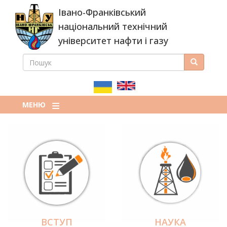
Перейти
Івано-Франківський
до
основного
національний технічний
вмісту
університет нафти і газу
ПОШУК
Пошук
ПОШУКОВА
ФОРМА
МЕНЮ
ВСТУП
НАУКА