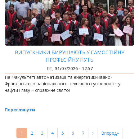
ВИПУСКНИКИ ВИРУШАЮТЬ У САМОСТІЙНУ
ПРОФЕСІЙНУ ПУТЬ
ПТ, 31/07/2026 - 12:57
На Факультеті автоматизації та енергетики Івано-
Франківського національного технічного університету
нафти і газу – справжнє свято!
Переглянути
РОЗБИВКА
НА
Поточна
1
Page
2
Page
3
Page
4
Page
5
Page
6
Page
7
Наступна
›
Остання
Вперед»
СТОРІНКИ
сторінка
сторінка
сторінка