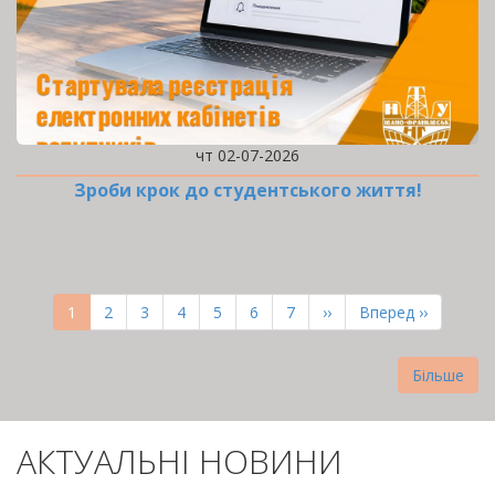
чт 02-07-2026
Зроби крок до студентського життя!
РОЗБИВКА
НА
Поточна
1
Page
2
Page
3
Page
4
Page
5
Page
6
Page
7
Наступна
››
Остання
Вперед ››
СТОРІНКИ
сторінка
сторінка
сторінка
Більше
АКТУАЛЬНІ НОВИНИ