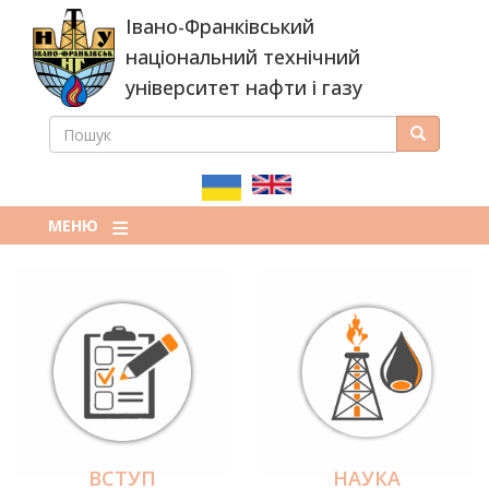
Перейти
Івано-Франківський
до
основного
національний технічний
вмісту
університет нафти і газу
ПОШУК
Пошук
ПОШУКОВА
ФОРМА
МЕНЮ
ВСТУП
НАУКА