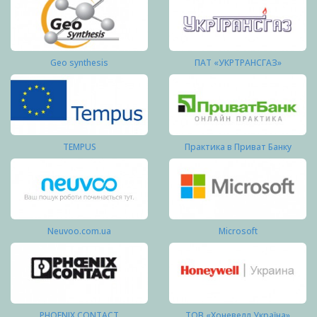
Geo synthesis
ПАТ «УКРТРАНСГАЗ»
TEMPUS
Практика в Приват Банку
Neuvoo.com.ua
Microsoft
PHOENIX CONTACT
ТОВ «Хоневелл Україна»