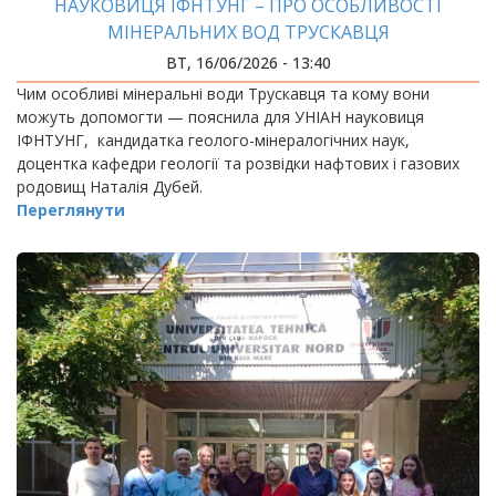
НАУКОВИЦЯ ІФНТУНГ – ПРО ОСОБЛИВОСТІ
МІНЕРАЛЬНИХ ВОД ТРУСКАВЦЯ
ВТ, 16/06/2026 - 13:40
Чим особливі мінеральні води Трускавця та кому вони
можуть допомогти — пояснила для УНІАН науковиця
ІФНТУНГ, кандидатка геолого-мінералогічних наук,
доцентка кафедри геології та розвідки нафтових і газових
родовищ Наталія Дубей.
Переглянути