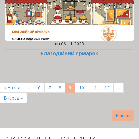
пн 03-11-2025
Благодійний ярмарок
РОЗБИВКА
НА
Перша
« Назад
Попередня
‹‹
Page
6
Page
7
Page
8
Поточна
9
Page
10
Page
11
Page
12
Наступна
››
СТОРІНКИ
сторінка
сторінка
сторінка
сторінка
Остання
Вперед ››
сторінка
Більше