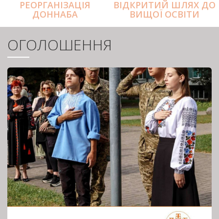
РЕОРГАНІЗАЦІЯ
ВІДКРИТИЙ ШЛЯХ ДО
ДОННАБА
ВИЩОЇ ОСВІТИ
ОГОЛОШЕННЯ