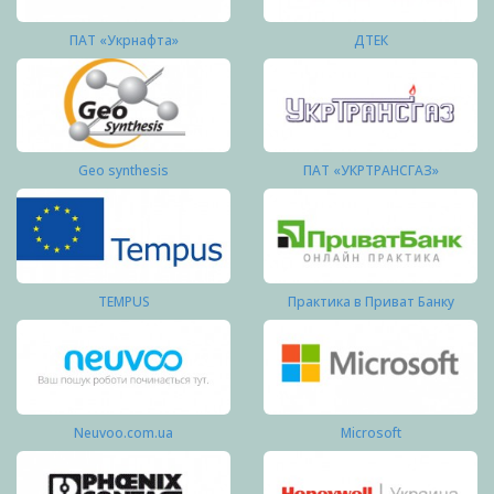
ПАТ «Укрнафта»
ДТЕК
Geo synthesis
ПАТ «УКРТРАНСГАЗ»
TEMPUS
Практика в Приват Банку
Neuvoo.com.ua
Microsoft