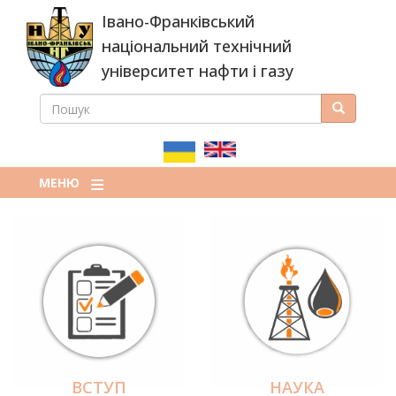
Перейти
Івано-Франківський
до
основного
національний технічний
вмісту
університет нафти і газу
ПОШУК
Пошук
ПОШУКОВА
ФОРМА
МЕНЮ
ВСТУП
НАУКА