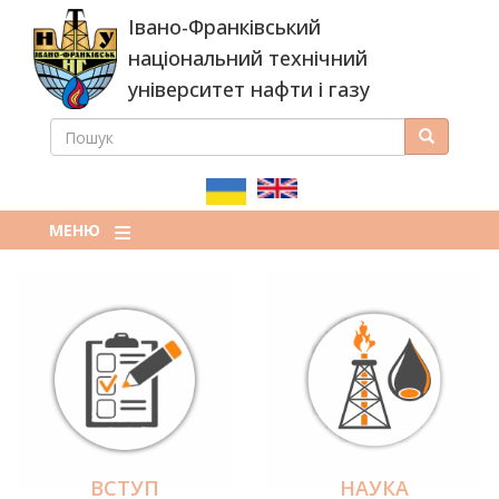
Перейти
Івано-Франківський
до
основного
національний технічний
вмісту
університет нафти і газу
ПОШУК
Пошук
ПОШУКОВА
ФОРМА
МЕНЮ
ВСТУП
НАУКА