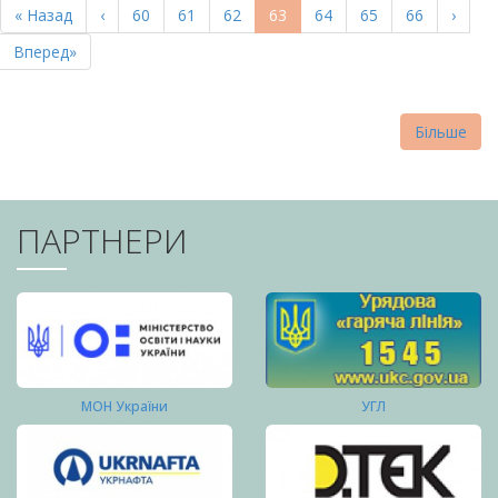
Перша
« Назад
Попередня
‹
Page
60
Page
61
Page
62
Поточна
63
Page
64
Page
65
Page
66
Насту
›
СТОРІНКИ
сторінка
сторінка
сторінка
сторі
Остання
Вперед»
сторінка
Більше
ПАРТНЕРИ
МОН України
УГЛ