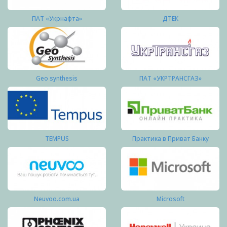
ПАТ «Укрнафта»
ДТЕК
Geo synthesis
ПАТ «УКРТРАНСГАЗ»
TEMPUS
Практика в Приват Банку
Neuvoo.com.ua
Microsoft