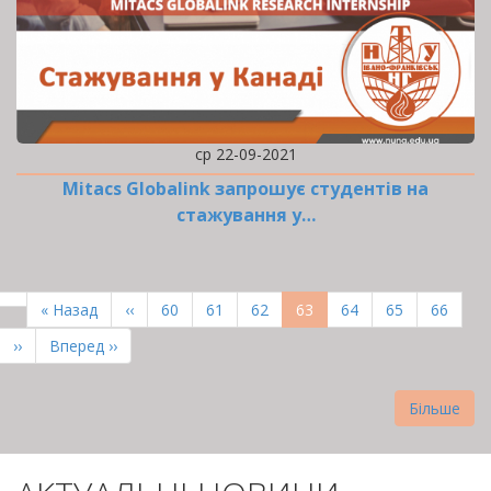
ср 22-09-2021
Mitacs Globalink запрошує студентів на
стажування у…
РОЗБИВКА
НА
Перша
« Назад
Попередня
‹‹
Page
60
Page
61
Page
62
Поточна
63
Page
64
Page
65
Page
66
СТОРІНКИ
сторінка
сторінка
сторінка
Наступна
››
Остання
Вперед ››
сторінка
сторінка
Більше