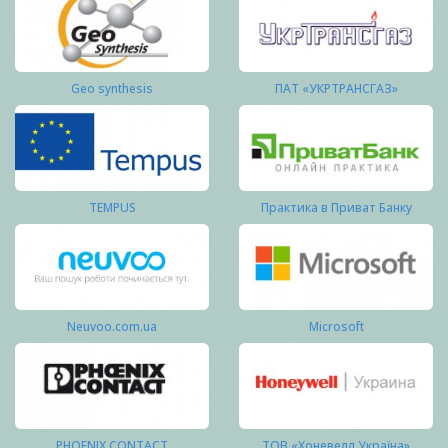
Geo synthesis
ПАТ «УКРТРАНСГАЗ»
TEMPUS
Практика в Приват Банку
Neuvoo.com.ua
Microsoft
PHOENIX CONTACT
ТОВ «Хоневелл Україна»