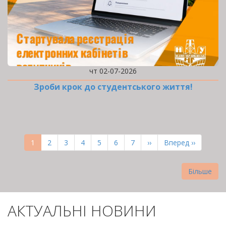
чт 02-07-2026
Зроби крок до студентського життя!
РОЗБИВКА
НА
Поточна
1
Page
2
Page
3
Page
4
Page
5
Page
6
Page
7
Наступна
››
Остання
Вперед ››
СТОРІНКИ
сторінка
сторінка
сторінка
Більше
АКТУАЛЬНІ НОВИНИ