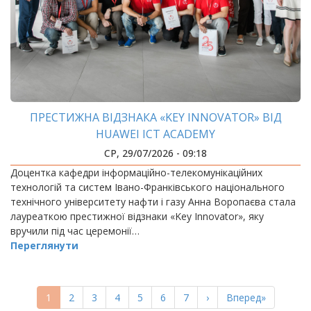
ПРЕСТИЖНА ВІДЗНАКА «KEY INNOVATOR» ВІД
HUAWEI ICT ACADEMY
СР, 29/07/2026 - 09:18
Доцентка кафедри інформаційно-телекомунікаційних
технологій та систем Івано-Франківського національного
технічного університету нафти і газу Анна Воропаєва стала
лауреаткою престижної відзнаки «Key Innovator», яку
вручили під час церемонії…
Переглянути
РОЗБИВКА
НА
Поточна
1
Page
2
Page
3
Page
4
Page
5
Page
6
Page
7
Наступна
›
Остання
Вперед»
СТОРІНКИ
сторінка
сторінка
сторінка