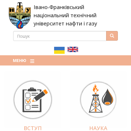
Перейти
Івано-Франківський
до
основного
національний технічний
вмісту
університет нафти і газу
ПОШУК
Пошук
ПОШУКОВА
ФОРМА
МЕНЮ
ВСТУП
НАУКА