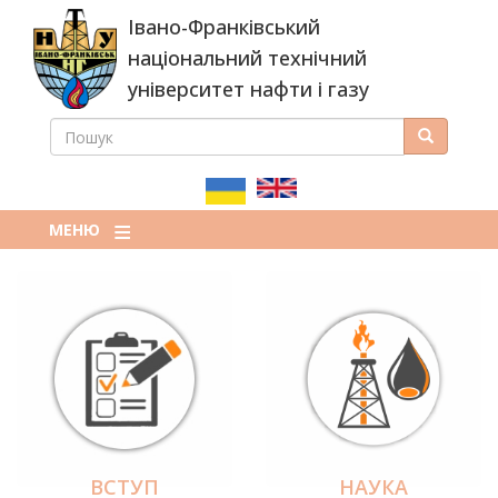
Перейти
Івано-Франківський
до
основного
національний технічний
вмісту
університет нафти і газу
ПОШУК
Пошук
ПОШУКОВА
ФОРМА
МЕНЮ
ВСТУП
НАУКА