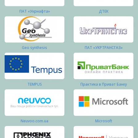
ПАТ «Укрнафта»
ДТЕК
Geo synthesis
ПАТ «УКРТРАНСГАЗ»
TEMPUS
Практика в Приват Банку
Neuvoo.com.ua
Microsoft