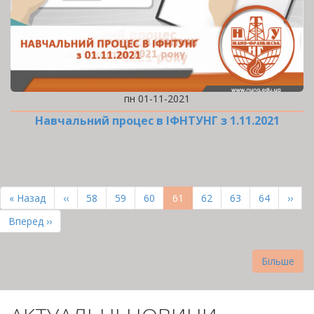
пн 01-11-2021
Навчальний процес в ІФНТУНГ з 1.11.2021
РОЗБИВКА
НА
Перша
« Назад
Попередня
‹‹
Page
58
Page
59
Page
60
Поточна
61
Page
62
Page
63
Page
64
Наст
››
СТОРІНКИ
сторінка
сторінка
сторінка
сторі
Остання
Вперед ››
сторінка
Більше