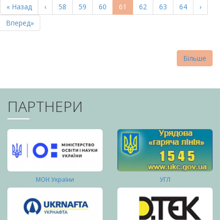
Перша
« Назад
Попередня
‹
Page
58
Page
59
Page
60
Поточна
61
Page
62
Page
63
Page
64
Насту
›
СТОРІНКИ
сторінка
сторінка
сторінка
сторі
Остання
Вперед»
сторінка
Більше
ПАРТНЕРИ
МОН України
УГЛ