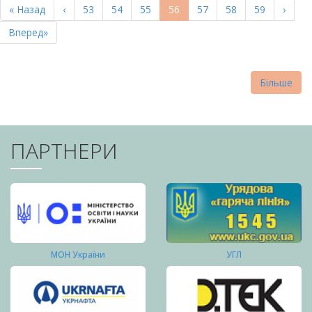
Перша
« Назад
Попередня
‹
Page
53
Page
54
Page
55
Поточна
56
Page
57
Page
58
Page
59
Насту
›
СТОРІНКИ
сторінка
сторінка
сторінка
сторі
Остання
Вперед»
сторінка
Більше
ПАРТНЕРИ
МОН України
УГЛ