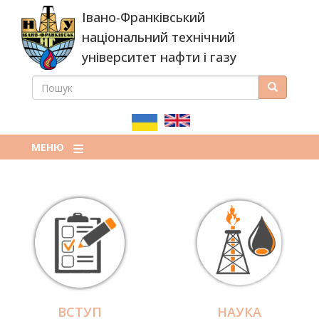
Перейти
Івано-Франківський
до
основного
національний технічний
вмісту
університет нафти і газу
ПОШУК
Пошук
ПОШУКОВА
ФОРМА
МЕНЮ
ВСТУП
НАУКА