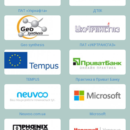
ПАТ «Укрнафта»
ДТЕК
Geo synthesis
ПАТ «УКРТРАНСГАЗ»
TEMPUS
Практика в Приват Банку
Neuvoo.com.ua
Microsoft