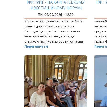
ІФНТУНГ - НА КАРПАТСЬКОМУ
ІФНТ
ІНВЕСТИЦІЙНОМУ ФОРУМІ
ПН, 06/07/2026 - 12:50
Карпати вже давно перестали бути
Івано-Ф
лише туристичним напрямком.
технічн
Сьогодні це - регіон із величезним
продовж
інвестиційним потенціалом, де
потужни
створюються нові курорти, сучасна
якому 
туристична інфраструктура та
Переглянути
дослідн
Перегл
масштабні девелоперські проєкти.
високок
народжу