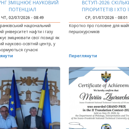
УНГ ЗМІЦНЮЄ НАУКОВИЙ
ВСТУП-2026: СКІЛЬК
ПОТЕНЦІАЛ
ПРІОРИТЕТІВ І ХТО 
РОЗСТАВЛЯЄ?
ЧТ, 02/07/2026 - 08:49
СР, 01/07/2026 - 08:01
ранківський національний
Коротко про головне для май
ий університет нафти і газу
першокурсників
ує зміцнювати свої позиції як
й науково-освітній центр, у
формуються сучасні
ицькі школи, готуються
янути
Переглянути
валіфіковані науковці та
ються ідеї,…