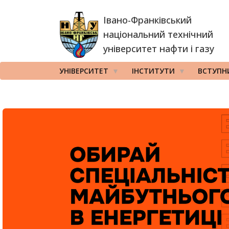
Перейти
Івано-Франківський
до
основного
національний технічний
вмісту
університет нафти і газу
УНІВЕРСИТЕТ
ІНСТИТУТИ
ВСТУПН