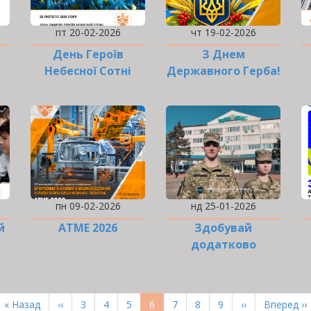
пт 20-02-2026
чт 19-02-2026
День Героїв
З Днем
Небесної Сотні
Державного Герба!
пн 09-02-2026
нд 25-01-2026
й
ATME 2026
Здобувай
додатково
військову
професію!
Перша
« Назад
Попередня
‹‹
Page
3
Page
4
Page
5
Поточна
6
Page
7
Page
8
Page
9
Наступна
››
Остання
Вперед ››