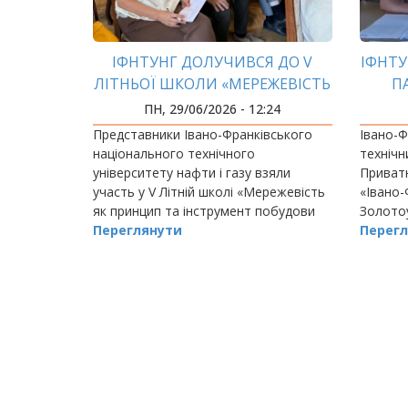
ІФНТУНГ ДОЛУЧИВСЯ ДО V
ІФНТ
ЛІТНЬОЇ ШКОЛИ «МЕРЕЖЕВІСТЬ
П
ЯК ПРИНЦИП ТА ІНСТРУМЕНТ
ПН, 29/06/2026 - 12:24
ПОБУДОВИ АКАДЕМІЧНОГО
Представники Івано-Франківського
Івано-Ф
ПАРТНЕРСТВА»
національного технічного
технічн
університету нафти і газу взяли
Приватн
участь у V Літній школі «Мережевість
«Івано-
як принцип та інструмент побудови
Золотоу
академічного партнерства», що
Переглянути
крок у 
Перегл
відбулася на базі Чернівецького
національного університету…
РОЗБИВКА
НА
СТОРІНКИ