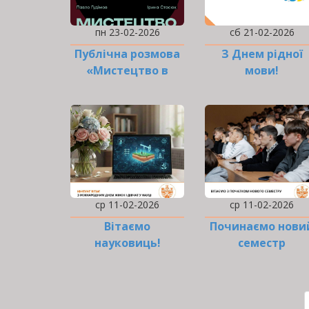
пн 23-02-2026
сб 21-02-2026
Публічна розмова
З Днем рідної
«Мистецтво в
мови!
місті»
ср 11-02-2026
ср 11-02-2026
Вітаємо
Починаємо нови
науковиць!
семестр
дистанційно
РОЗБИВКА
НА
СТОРІНКИ