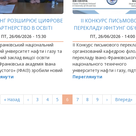
УНГ РОЗШИРЮЄ ЦИФРОВЕ
ІІ КОНКУРС ПИСЬМОВ
АРТНЕРСТВО В ОСВІТІ
ПЕРЕКЛАДУ ІФНТУНГ ОБ
МАЙЖЕ 500 ТВОРЧИХ Р
ПТ, 26/06/2026 - 15:30
ПТ, 26/06/2026 - 14:00
ранківський національний
ІІ Конкурс письмового перекл
ий університет нафти і газу та
організований кафедрою філол
ий заклад вищої освіти
перекладу Івано-Франківськог
Франківська академія Івана
національного технічного
стого» (ІФАІЗ) зробили новий
університету нафти і газу, під
розвитку співпраці.
янути
статус престижного майданчи
Переглянути
молодих перекладачів.
Перша
« Назад
Попередня
‹
Page
3
Page
4
Page
5
Поточна
6
Page
7
Page
8
Page
9
Наступна
›
Остання
Вперед»
сторінка
сторінка
сторінка
сторінка
сторінка