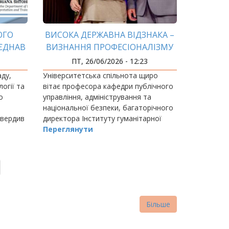
ОГО
ВИСОКА ДЕРЖАВНА ВІДЗНАКА –
'ЄДНАВ
ВИЗНАННЯ ПРОФЕСІОНАЛІЗМУ
ОБІТ
ТА БАГАТОРІЧНОЇ ПРАЦІ
ПТ, 26/06/2026 - 12:23
аду,
Університетська спільнота щиро
огії та
вітає професора кафедри публічного
о
управління, адміністрування та
національної безпеки, багаторічного
твердив
директора Інституту гуманітарної
ка для
підготовки та державного управління
Переглянути
ІФНТУНГ Дмитра Івановича Дзвінчука
з високою…
Більше