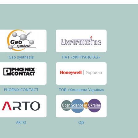
Geo synthesis
ПАТ «УКРТРАНСГАЗ»
PHOENIX CONTACT
ТОВ «Хоневелл Україна»
ARTO
OJS