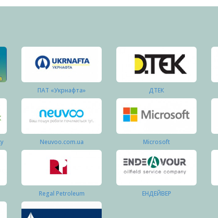
ПАТ «Укрнафта»
ДТЕК
ку
Neuvoo.com.ua
Microsoft
Regal Petroleum
ЕНДЕЙВЕР