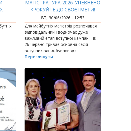
И
МАГІСТРАТУРА-2026: УПЕВНЕНО
ЇХ
КРОКУЙТЕ ДО СВОЄЇ МЕТИ!
ВТ, 30/06/2026 - 12:53
бутніх
Для майбутніх магістрів розпочався
відповідальний і водночас дуже
важливий етап вступної кампанії. Із
26 червня триває основна сесія
вступних випробувань до
магістратури, яка продовжиться до
Переглянути
14 липня.