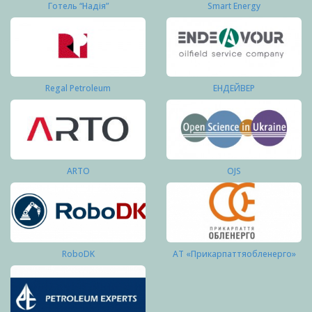
Готель “Надія”
Smart Energy
Regal Petroleum
ЕНДЕЙВЕР
ARTO
OJS
RoboDK
АТ «Прикарпаттяобленерго»