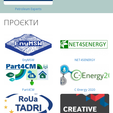
Petroleum Experts
ПРОЄКТИ
EnyMSW
NET4SENERGY
Part4СМ
C-Energy 2020