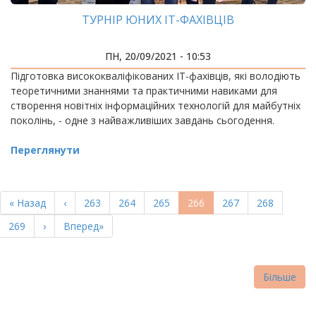
ТУРНІР ЮНИХ ІТ-ФАХІВЦІВ
ПН, 20/09/2021 - 10:53
Підготовка висококваліфікованих ІТ-фахівців, які володіють
теоретичними знаннями та практичними навиками для
створення новітніх інформаційних технологій для майбутніх
поколінь, - одне з найважливіших завдань сьогодення.
Переглянути
РОЗБИВКА
НА
Перша
« Назад
Попередня
‹
Page
263
Page
264
Page
265
Поточна
266
Page
267
Page
268
СТОРІНКИ
сторінка
сторінка
сторінка
Page
269
Наступна
›
Остання
Вперед»
сторінка
сторінка
Більше