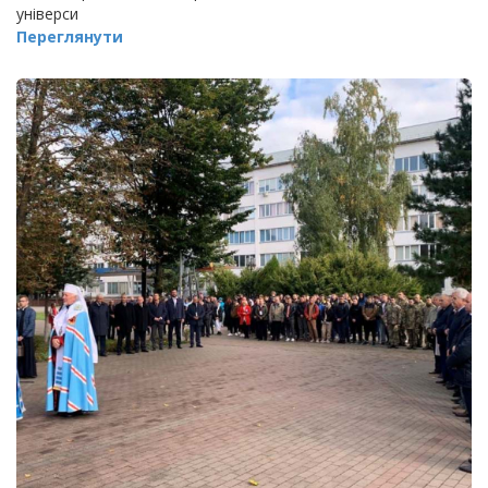
універси
Переглянути