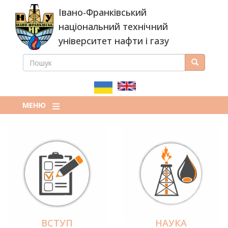
Перейти
Івано-Франківський
до
основного
національний технічний
вмісту
університет нафти і газу
ПОШУК
Пошук
ПОШУКОВА
ФОРМА
МЕНЮ
ВСТУП
НАУКА