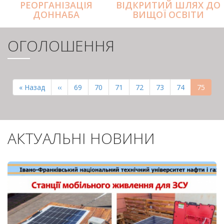
РЕОРГАНІЗАЦІЯ
ВІДКРИТИЙ ШЛЯХ ДО
ДОННАБА
ВИЩОЇ ОСВІТИ
ОГОЛОШЕННЯ
РОЗБИВКА
НА
Перша
« Назад
Попередня
‹‹
Page
69
Page
70
Page
71
Page
72
Page
73
Page
74
Поточн
75
СТОРІНКИ
сторінка
сторінка
сторінк
АКТУАЛЬНІ НОВИНИ