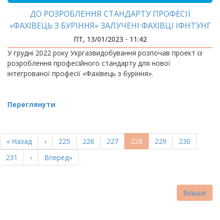
ДО РОЗРОБЛЕННЯ СТАНДАРТУ ПРОФЕСІЇ
«ФАХІВЕЦЬ З БУРІННЯ» ЗАЛУЧЕНІ ФАХІВЦІ ІФНТУНГ
ПТ, 13/01/2023 - 11:42
У грудні 2022 року Укргазвидобування розпочав проект із
розроблення професійного стандарту для нової
інтегрованої професії «Фахівець з буріння».
Переглянути
РОЗБИВКА
НА
Перша
« Назад
Попередня
‹
Page
225
Page
226
Page
227
Поточна
228
Page
229
Page
230
СТОРІНКИ
сторінка
сторінка
сторінка
Page
231
Наступна
›
Остання
Вперед»
сторінка
сторінка
Більше