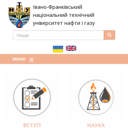
Перейти
Івано-Франківський
до
основного
національний технічний
вмісту
університет нафти і газу
ПОШУК
Пошук
ПОШУКОВА
ФОРМА
МЕНЮ
ВСТУП
НАУКА