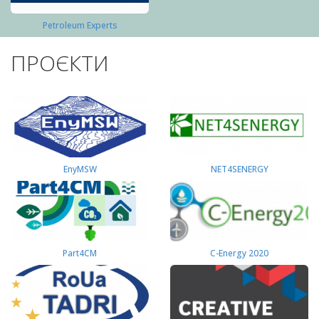
Petroleum Experts
ПРОЄКТИ
EnyMSW
NET4SENERGY
Part4СМ
C-Energy 2020