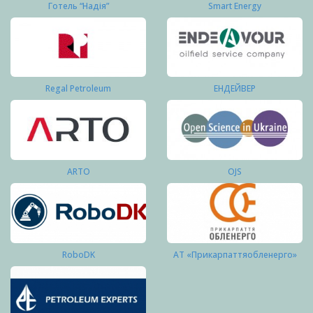
Готель “Надія”
Smart Energy
Regal Petroleum
ЕНДЕЙВЕР
ARTO
OJS
RoboDK
АТ «Прикарпаттяобленерго»