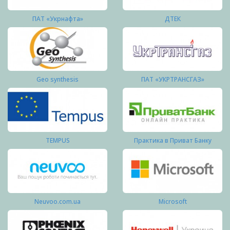
ПАТ «Укрнафта»
ДТЕК
Geo synthesis
ПАТ «УКРТРАНСГАЗ»
TEMPUS
Практика в Приват Банку
Neuvoo.com.ua
Microsoft