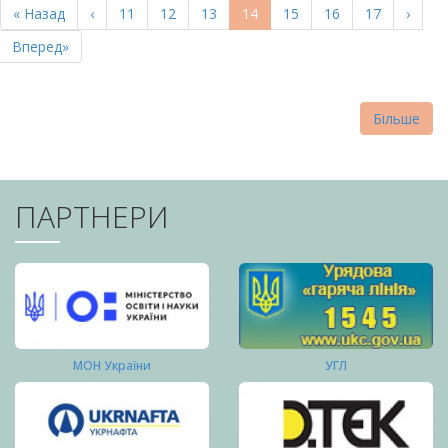
Перша
« Назад
Попередня
‹
Page
11
Page
12
Page
13
Поточна
14
Page
15
Page
16
Page
17
Насту
›
СТОРІНКИ
сторінка
сторінка
сторінка
сторі
Остання
Вперед»
сторінка
Більше
ПАРТНЕРИ
МОН України
УГЛ