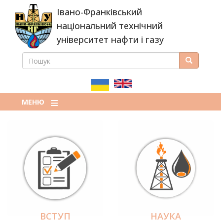
Перейти
Івано-Франківський
до
основного
національний технічний
вмісту
університет нафти і газу
ПОШУК
Пошук
ПОШУКОВА
ФОРМА
МЕНЮ
ВСТУП
НАУКА