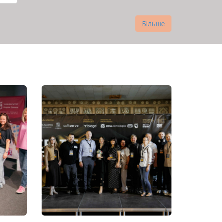
нка
Більше