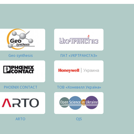
Geo synthesis
ПАТ «УКРТРАНСГАЗ»
PHOENIX CONTACT
ТОВ «Хоневелл Україна»
ARTO
OJS