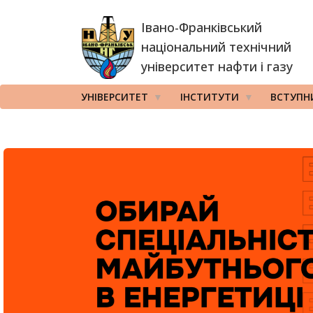
Перейти
Івано-Франківський
до
основного
національний технічний
вмісту
університет нафти і газу
УНІВЕРСИТЕТ
ІНСТИТУТИ
ВСТУПН