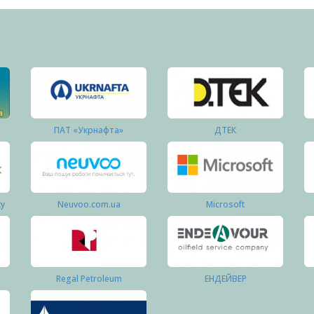
ПАТ «Укрнафта»
ДТЕК
ку
Neuvoo.com.ua
Microsoft
Regal Petroleum
ЕНДЕЙВЕР