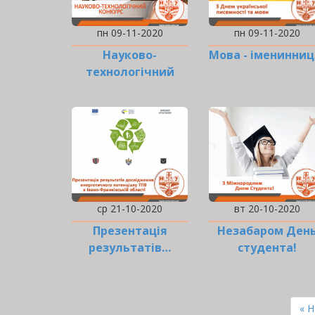
пн 09-11-2020
пн 09-11-2020
Науково-
Мова - іменинниц
технологічний
конкурс від
компанії ПРАТ ПВІ
ЗІТ
НАФТОГАЗБУДІЗОЛЯЦІЯ
ср 21-10-2020
вт 20-10-2020
Презентація
Незабаром Ден
результатів…
студента!
РОЗБИВКА
НА
Пе
« 
СТОРІНКИ