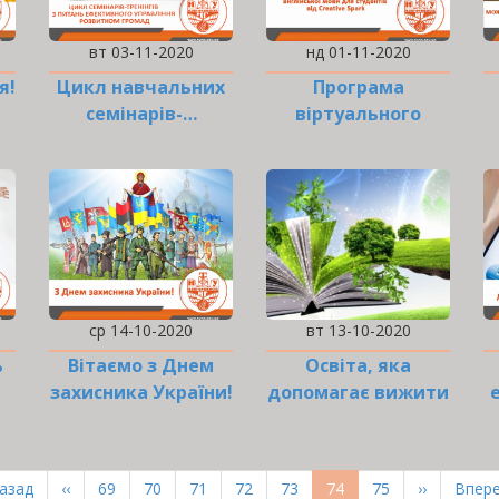
вт 03-11-2020
нд 01-11-2020
я!
Цикл навчальних
Програма
семінарів-…
віртуального
вивчення
англійської мови
для студентів від
Creative Spark
ср 14-10-2020
вт 13-10-2020
ь
Вітаємо з Днем
Освіта, яка
захисника України!
допомагає вижити
рша
Назад
Попередня
‹‹
Page
69
Page
70
Page
71
Page
72
Page
73
Поточна
74
Page
75
Наступна
››
Оста
Впере