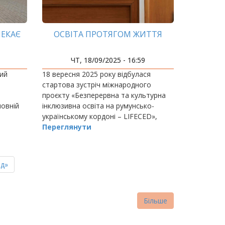
ЧЕКАЄ
ОСВІТА ПРОТЯГОМ ЖИТТЯ
ЧТ, 18/09/2025 - 16:59
ий
18 вересня 2025 року відбулася
стартова зустріч міжнародного
проєкту «Безперервна та культурна
ловній
інклюзивна освіта на румунсько-
українському кордоні – LIFECED»,
рались
який реалізується в межах Програми
Переглянути
ті
Interreg Next Румунія – Україна 2021–
нитіша…
2027.
ня
д»
нка
Більше