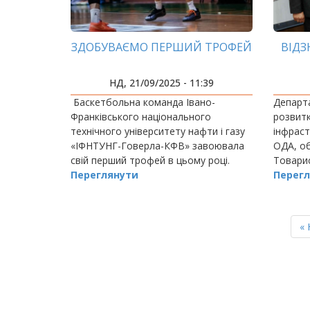
ЗДОБУВАЄМО ПЕРШИЙ ТРОФЕЙ
ВІДЗ
НД, 21/09/2025 - 11:39
Баскетбольна команда Івано-
Департ
Франківського національного
розвитк
технічного університету нафти і газу
інфраст
«ІФНТУНГ-Говерла-КФВ» завоювала
ОДА, об
свій перший трофей в цьому році.
Товарис
Переглянути
раціона
Перегл
організ
інженер
РОЗБИВКА
НА
П
« 
СТОРІНКИ
ст