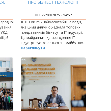
Я,
ПРО БІЗНЕС І ТЕХНОЛОГІЇ
ПН, 22/09/2025 - 14:57
народного
IF IT Forum - наймасштабніша подія,
кування
яка цими днями об'єднала топових
в УКД
представників бізнесу та ІТ-індустрії.
 «Що?
Це майданчик, де сьогодення ІТ-
індустрії зустрічається з її майбутнім.
Переглянути