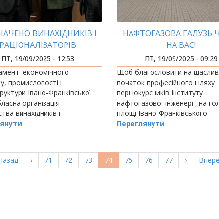
НАЧЕНО ВИНАХІДНИКІВ І
НАФТОГАЗОВА ГАЛУЗЬ 
РАЦІОНАЛІЗАТОРІВ
НА ВАС!
ПТ, 19/09/2025 - 12:53
ПТ, 19/09/2025 - 09:29
амент економічного
Щоб благословити на щаслив
у, промисловості і
початок професійного шляху
руктури Івано-Франківської
першокурсників Інституту
ласна організація
нафтогазової інженерії, на го
тва винахідників і
площі Івано-Франківського
лізаторів України, обласна
янути
університету нафти і газу зіб
Переглянути
ація Спілки наукових і
адміністрація, викладачі та гос
них об'єднань…
закладу. Адже це – найзнаме
ерша
Назад
Попередня
‹
Page
71
Page
72
Page
73
Поточна
74
Page
75
Page
76
Page
77
Наступна
›
Остан
Впере
орінка
сторінка
сторінка
сторінка
сторі