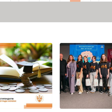
рінка
сторінка
сторінка
сторінка
сторі