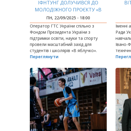
ІФНТУНГ ДОЛУЧИВСЯ ДО
ВІ
МОЛОДІЖНОГО ПРОЄКТУ «В
ЯБЛУЧКО»
ПН, 22/09/2025 - 18:00
Оператор ГТС України спільно з
Іменні 
Фондом Президента України з
Ради Ук
підтримки освіти, науки та спорту
навчаль
провели масштабний захід для
Івано-Ф
студентів і школярів «В яблучко».
технічн
Переглянути
Іван Ци
Перегл
механі