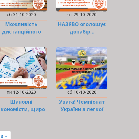
сб 31-10-2020
чт 29-10-2020
Можливість
НАЗЯВО оголошує
дистанційного
донабір…
навчання в
канадському
університеті
пн 12-10-2020
сб 10-10-2020
Шановні
Увага! Чемпіонат
економісти, щиро
України з легкої
вітаємо вас з
атлетики!
професійним
святом!
ння
д ››