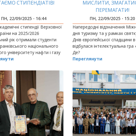
ТАЄМО СТИПЕНДІАТІВ!
МИСЛИТИ, ЗМАГАТИС
ПЕРЕМАГАТИ!
ПН, 22/09/2025 - 16:44
ПН, 22/09/2025 - 15:20
академічні стипендії Верховної
Напередодні відзначення Між
раїни на 2025/2026
дня туризму та у рамках свят
ний рік отримали студенти
Днів європейської спадщини 
ранківського національного
відбулася інтелектуальна гра
ого університету нафти і газу
Де?
ганюк (Інститут інженерної
янути
Переглянути