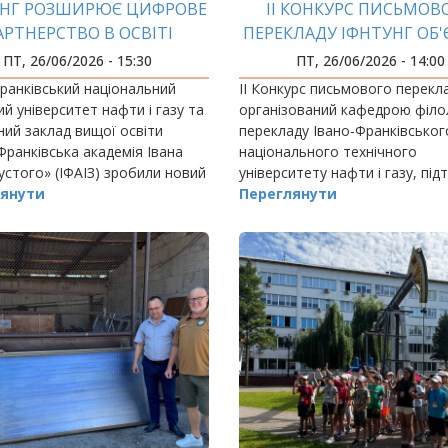
УНГ РОЗШИРЮЄ ЦИФРОВЕ
ІІ КОНКУРС ПИСЬМОВ
АРТНЕРСТВО В ОСВІТІ
ПЕРЕКЛАДУ ІФНТУНГ ОБ
МАЙЖЕ 500 ТВОРЧИХ Р
ПТ, 26/06/2026 - 15:30
ПТ, 26/06/2026 - 14:00
ранківський національний
ІІ Конкурс письмового перекл
ий університет нафти і газу та
організований кафедрою філол
ий заклад вищої освіти
перекладу Івано-Франківськог
Франківська академія Івана
національного технічного
стого» (ІФАІЗ) зробили новий
університету нафти і газу, під
розвитку співпраці.
янути
статус престижного майданчи
Переглянути
молодих перекладачів.