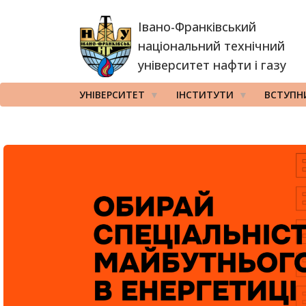
Перейти
Івано-Франківський
до
основного
національний технічний
вмісту
університет нафти і газу
УНІВЕРСИТЕТ
ІНСТИТУТИ
ВСТУПН