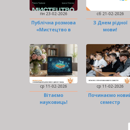
пн 23-02-2026
сб 21-02-2026
Публічна розмова
З Днем рідної
«Мистецтво в
мови!
місті»
ср 11-02-2026
ср 11-02-2026
Вітаємо
Починаємо нови
науковиць!
семестр
дистанційно
РОЗБИВКА
НА
СТОРІНКИ