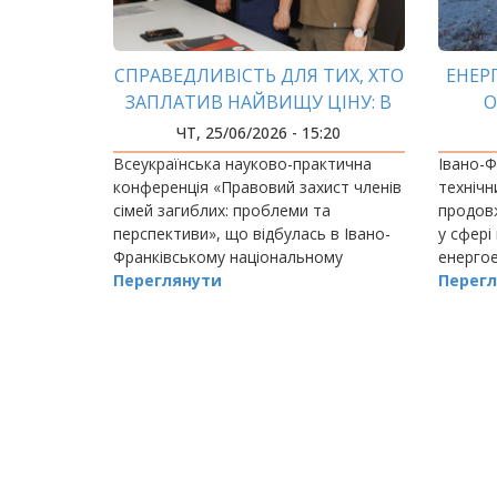
СПРАВЕДЛИВІСТЬ ДЛЯ ТИХ, ХТО
ЕНЕР
ЗАПЛАТИВ НАЙВИЩУ ЦІНУ: В
О
ІФНТУНГ ОБГОВОРИЛИ ЗАХИСТ
КОЛ
ЧТ, 25/06/2026 - 15:20
РОДИН ЗАГИБЛИХ ВІЙСЬКОВИХ
Всеукраїнська науково-практична
Івано-Ф
конференція «Правовий захист членів
технічн
сімей загиблих: проблеми та
продовж
перспективи», що відбулась в Івано-
у сфері
Франківському національному
енергое
технічному університеті нафти і газу,
Переглянути
Перегл
стала важливою подією не лише для
наукової спільноти…
РОЗБИВКА
НА
СТОРІНКИ