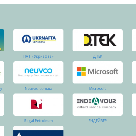
ПАТ «Укрнафта»
ДТЕК
ку
Neuvoo.com.ua
Microsoft
Regal Petroleum
ЕНДЕЙВЕР