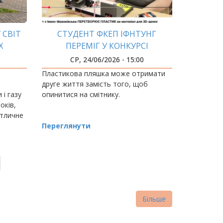
 СВІТ
СТУДЕНТ ФКЕП ІФНТУНГ
Х
ПЕРЕМІГ У КОНКУРСІ
«ВИНАХІДНИК РОКУ»
СР, 24/06/2026 - 15:00
Пластикова пляшка може отримати
друге життя замість того, щоб
 і газу
опинитися на смітнику.
оків,
ітличне
того
Переглянути
Більше