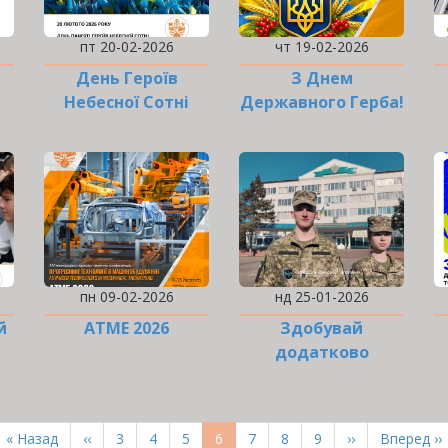
пт 20-02-2026
чт 19-02-2026
День Героїв
З Днем
Небесної Сотні
Державного Герба!
пн 09-02-2026
нд 25-01-2026
й
ATME 2026
Здобувай
додатково
військову
професію!
Перша
« Назад
Попередня
‹‹
Page
3
Page
4
Page
5
Поточна
6
Page
7
Page
8
Page
9
Наступна
››
Остання
Вперед ››