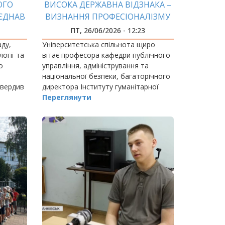
ОГО
ВИСОКА ДЕРЖАВНА ВІДЗНАКА –
'ЄДНАВ
ВИЗНАННЯ ПРОФЕСІОНАЛІЗМУ
ОБІТ
ТА БАГАТОРІЧНОЇ ПРАЦІ
ПТ, 26/06/2026 - 12:23
аду,
Університетська спільнота щиро
огії та
вітає професора кафедри публічного
о
управління, адміністрування та
національної безпеки, багаторічного
твердив
директора Інституту гуманітарної
ка для
підготовки та державного управління
Переглянути
ІФНТУНГ Дмитра Івановича Дзвінчука
з високою…