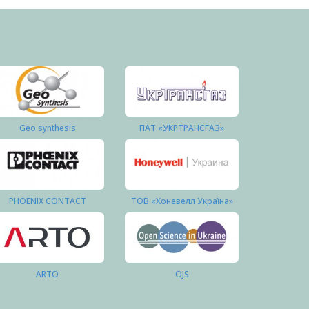
Geo synthesis
ПАТ «УКРТРАНСГАЗ»
PHOENIX CONTACT
ТОВ «Хоневелл Україна»
ARTO
OJS