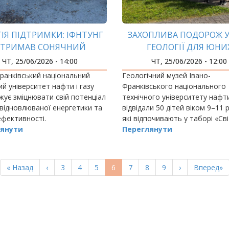
ГІЯ ПІДТРИМКИ: ІФНТУНГ
ЗАХОПЛИВА ПОДОРОЖ У
ТРИМАВ СОНЯЧНИЙ
ГЕОЛОГІЇ ДЛЯ ЮНИ
ЕКТОР ВІД НІМЕЦЬКИХ
ДОСЛІДНИКІВ!
ЧТ, 25/06/2026 - 14:00
ЧТ, 25/06/2026 - 12:00
БЛАГОДІЙНИКІВ
ранківський національний
Геологічний музей Івано-
ий університет нафти і газу
Франківського національного
ує зміцнювати свій потенціал
технічного університету нафти
 відновлюваної енергетики та
відвідали 50 дітей віком 9–11 р
фективності.
які відпочивають у таборі «Св
янути
літо» простору «Світлиця свя
Переглянути
Миколая».
Перша
« Назад
Попередня
‹
Page
3
Page
4
Page
5
Поточна
6
Page
7
Page
8
Page
9
Наступна
›
Остання
Вперед»
сторінка
сторінка
сторінка
сторінка
сторінка