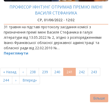
ПРОФЕСОР ІФНТУНГ ОТРИМАВ ПРЕМІЮ ІМЕНІ
ВАСИЛЯ СТЕФАНИКА
СР, 01/06/2022 - 12:02
31 травня на підставі протоколу засідання комісії з
призначення премії імені Василя Стефаника в галузі
літератури від 13.05.2022 № 2, згідно з розпорядженнями
Івано-Франківської обласної державної адміністрації та
обласної ради від 22.02.2010 №…
Переглянути
РОЗБИВКА
НА
Перша
« Назад
Попередня
‹
Page
238
Page
239
Page
240
Поточна
241
Page
242
Page
243
СТОРІНКИ
сторінка
сторінка
сторінка
Page
244
Наступна
›
Остання
Вперед»
сторінка
сторінка
Більше