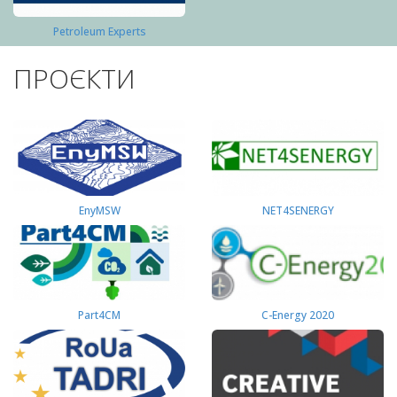
Petroleum Experts
ПРОЄКТИ
EnyMSW
NET4SENERGY
Part4СМ
C-Energy 2020