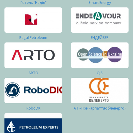
Готель “Надія”
Smart Energy
Regal Petroleum
ЕНДЕЙВЕР
ARTO
OJS
RoboDK
АТ «Прикарпаттяобленерго»