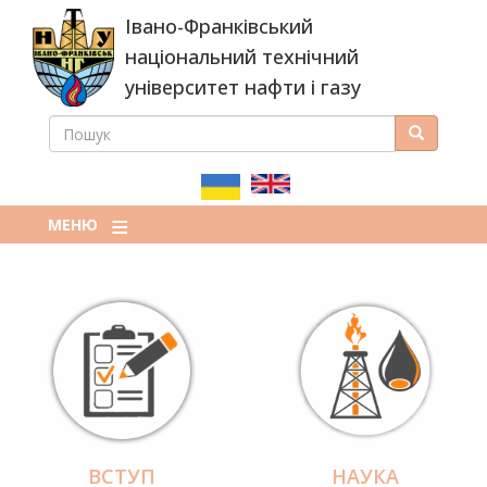
Перейти
Івано-Франківський
до
основного
національний технічний
вмісту
університет нафти і газу
ПОШУК
Пошук
ПОШУКОВА
ФОРМА
МЕНЮ
ВСТУП
НАУКА