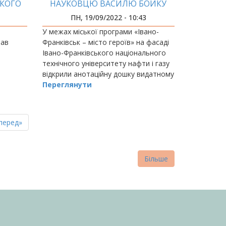
ЬКОГО
НАУКОВЦЮ ВАСИЛЮ БОЙКУ
ВОГО
ВІДКРИЛИ В УНІВЕРСИТЕТІ
ПН, 19/09/2022 - 10:43
ПОЧАВ
У межах міської програми «Івано-
вав
Франківськ – місто героїв» на фасаді
Івано-Франківського національного
технічного університету нафти і газу
відкрили анотаційну дошку видатному
науковцю в галузі видобування та
Переглянути
розробки нафтових і газових
родовищ,…
пна
стання
перед»
нка
торінка
Більше