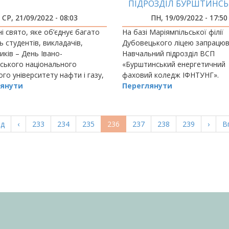
ПІДРОЗДІЛ БУРШТИНС
ЕНЕРГЕТИЧНОГО ФАХО
СР, 21/09/2022 - 08:03
ПН, 19/09/2022 - 17:50
КОЛЕДЖУ ІФНТУНГ РОЗ
і свято, яке об’єднує багато
На базі Маріямпільської філії
РОБОТУ
ь студентів, викладачів,
Дубовецького ліцею запрацю
иків – День Івано-
Навчальний підрозділ ВСП
ського національного
«Бурштинський енергетичний
ого університету нафти і газу,
фаховий коледж ІФНТУНГ».
е 55 років успішно працює як
янути
Переглянути
ий центр української
азової
а
ад
Попередня
‹
Page
233
Page
234
Page
235
Поточна
236
Page
237
Page
238
Page
239
Насту
›
О
В
ка
сторінка
сторінка
сторі
с