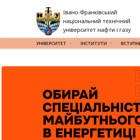
Перейти
Івано-Франківський
до
основного
національний технічний
вмісту
університет нафти і газу
УНІВЕРСИТЕТ
ІНСТИТУТИ
ВСТУПН