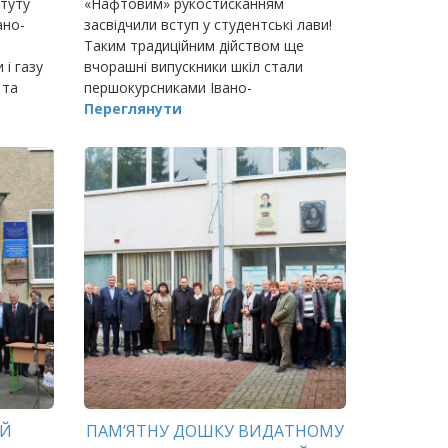
итуту
«Нафтовим» рукостисканням
ано-
засвідчили вступ у студентські лави!
Таким традиційним дійством ще
 і газу
вчорашні випускники шкіл стали
 та
першокурсниками Івано-
о.
Франківського національного
Переглянути
технічного університету нафти і газу.
ИЙ
ПАМ’ЯТНУ ДОШКУ ВИДАТНОМУ