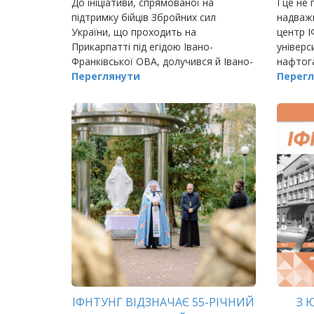
До ініціативи, спрямованої на
І це не
підтримку бійців Збройних сил
надваж
України, що проходить на
центр І
Прикарпатті під егідою Івано-
універс
Франківської ОВА, долучився й Івано-
нафтога
Франківський національний технічний
Переглянути
Перегл
університет нафти і газу.
ІФНТУНГ ВІДЗНАЧАЄ 55-РІЧНИЙ
З 