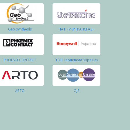
Geo synthesis
ПАТ «УКРТРАНСГАЗ»
PHOENIX CONTACT
ТОВ «Хоневелл Україна»
ARTO
OJS