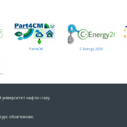
Part4СМ
C-Energy 2020
 університет нафти і газу.
сурс обов'язкове.