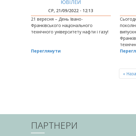
ЮВІЛЕЙ
СР, 21/09/2022 - 12:13
21 вересня – День Івано-
Сьогодн
Франківського національного
поколін
технічного університету нафти і газу!
випускн
Франків
технічн
Переглянути
який уж
Перегл
провідн
нафтог
РОЗБИВКА
НА
Перш
« Наз
СТОРІНКИ
сторін
ПАРТНЕРИ