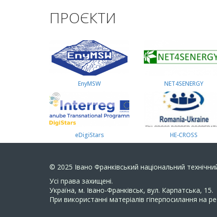
ПРОЄКТИ
EnyMSW
NET4SENERGY
eDigiStars
HE-CROSS
© 2025
Івано Франківський національний технічний
Усi права захищенi.
Україна, м. Івано-Франківськ, вул. Карпатська, 15.
При використанні матеріалів гіперпосилання на ре