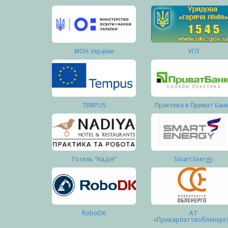
МОН України
УГЛ
TEMPUS
Практика в Приват Бан
Готель “Надія”
Smart Energy
RoboDK
АТ
«Прикарпаттяобленерг