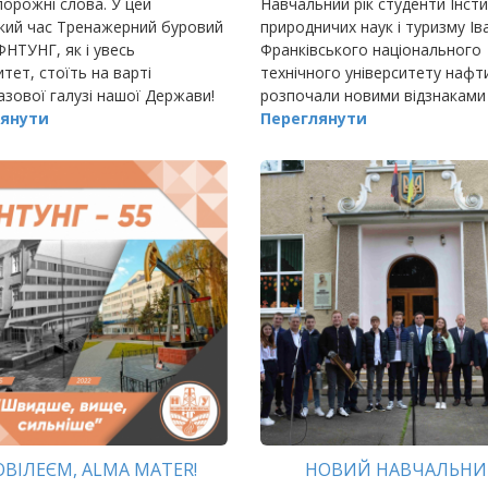
 порожні слова. У цей
Навчальний рік студенти Інст
кий час Тренажерний буровий
природничих наук і туризму Ів
ФНТУНГ, як і увесь
Франківського національного
итет, стоїть на варті
технічного університету нафти
зової галузі нашої Держави!
розпочали новими відзнаками
янути
цікавими зустрічами одночасн
Переглянути
ЮВІЛЕЄМ, ALMA MATER!
НОВИЙ НАВЧАЛЬН