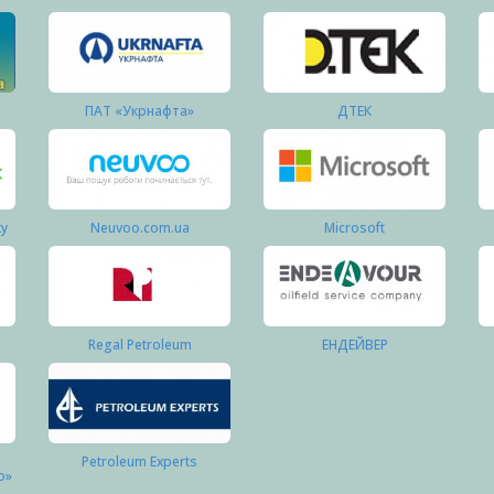
ПАТ «Укрнафта»
ДТЕК
ку
Neuvoo.com.ua
Microsoft
Regal Petroleum
ЕНДЕЙВЕР
Petroleum Experts
о»