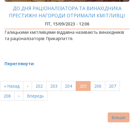
ДО ДНЯ РАЦІОНАЛІЗАТОРА ТА ВИНАХІДНИКА
ПРЕСТИЖНІ НАГОРОДИ ОТРИМАЛИ КМІТЛИВЦІ
ІФНТУНГ
ПТ, 15/09/2023 - 12:06
Галицькими кмітливцями віддавна називають винахідників
та раціоналізаторів Прикарпаття.
Переглянути
РОЗБИВКА
НА
Перша
« Назад
Попередня
‹
Page
202
Page
203
Page
204
Поточна
205
Page
206
Page
207
СТОРІНКИ
сторінка
сторінка
сторінка
Page
208
Наступна
›
Остання
Вперед»
сторінка
сторінка
Більше