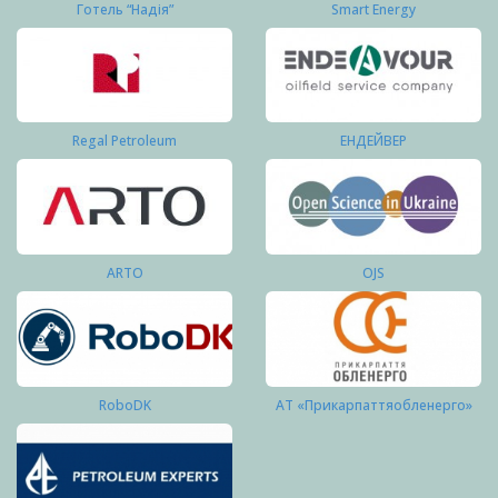
Готель “Надія”
Smart Energy
Regal Petroleum
ЕНДЕЙВЕР
ARTO
OJS
RoboDK
АТ «Прикарпаттяобленерго»