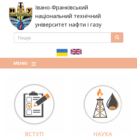
Перейти
Івано-Франківський
до
основного
національний технічний
вмісту
університет нафти і газу
ПОШУК
Пошук
ПОШУКОВА
ФОРМА
МЕНЮ
ВСТУП
НАУКА