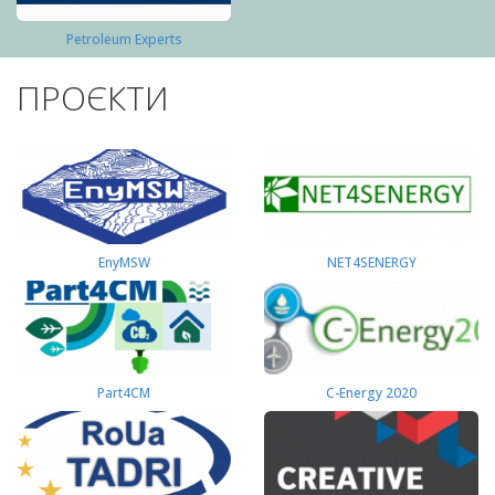
Petroleum Experts
ПРОЄКТИ
EnyMSW
NET4SENERGY
Part4СМ
C-Energy 2020