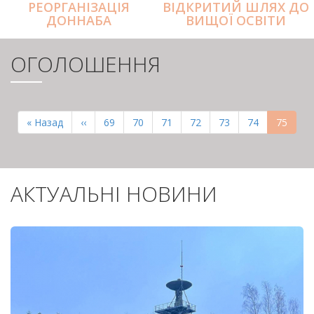
РЕОРГАНІЗАЦІЯ
ВІДКРИТИЙ ШЛЯХ ДО
ДОННАБА
ВИЩОЇ ОСВІТИ
ОГОЛОШЕННЯ
РОЗБИВКА
НА
Перша
« Назад
Попередня
‹‹
Page
69
Page
70
Page
71
Page
72
Page
73
Page
74
Поточн
75
СТОРІНКИ
сторінка
сторінка
сторінк
АКТУАЛЬНІ НОВИНИ