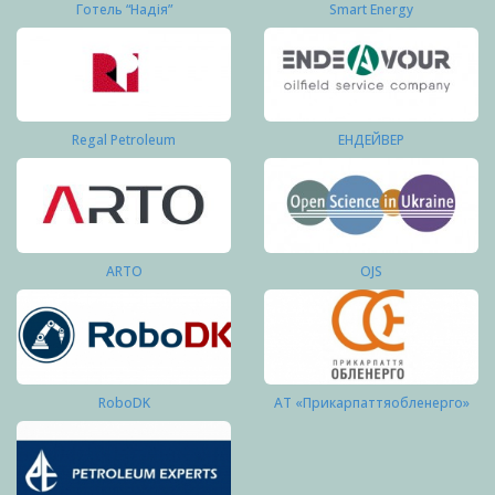
Готель “Надія”
Smart Energy
Regal Petroleum
ЕНДЕЙВЕР
ARTO
OJS
RoboDK
АТ «Прикарпаттяобленерго»