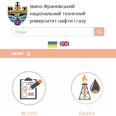
Перейти
Івано-Франківський
до
основного
національний технічний
вмісту
університет нафти і газу
ПОШУК
Пошук
ПОШУКОВА
ФОРМА
МЕНЮ
ВСТУП
НАУКА