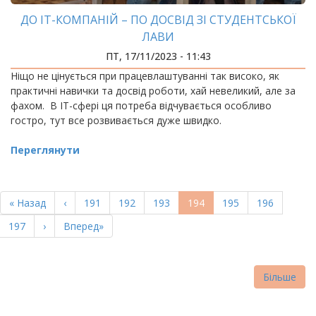
ДО ІТ-КОМПАНІЙ – ПО ДОСВІД ЗІ СТУДЕНТСЬКОЇ
ЛАВИ
ПТ, 17/11/2023 - 11:43
Ніщо не цінується при працевлаштуванні так високо, як
практичні навички та досвід роботи, хай невеликий, але за
фахом. В ІТ-сфері ця потреба відчувається особливо
гостро, тут все розвивається дуже швидко.
Переглянути
РОЗБИВКА
НА
Перша
« Назад
Попередня
‹
Page
191
Page
192
Page
193
Поточна
194
Page
195
Page
196
СТОРІНКИ
сторінка
сторінка
сторінка
Page
197
Наступна
›
Остання
Вперед»
сторінка
сторінка
Більше