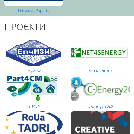
Petroleum Experts
ПРОЄКТИ
EnyMSW
NET4SENERGY
Part4СМ
C-Energy 2020