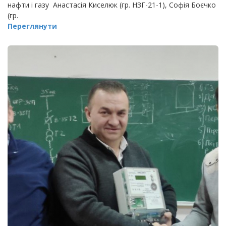
нафти і газу Анастасія Киселюк (гр. НЗГ-21-1), Софія Боєчко
(гр.
Переглянути