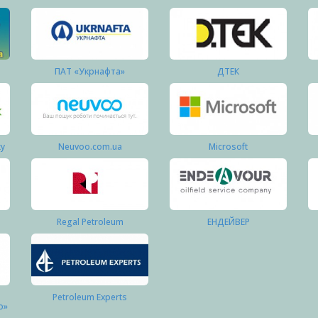
ПАТ «Укрнафта»
ДТЕК
ку
Neuvoo.com.ua
Microsoft
Regal Petroleum
ЕНДЕЙВЕР
Petroleum Experts
о»