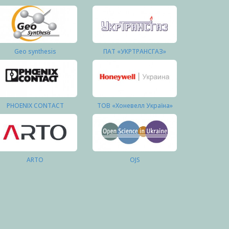
Geo synthesis
ПАТ «УКРТРАНСГАЗ»
PHOENIX CONTACT
ТОВ «Хоневелл Україна»
ARTO
OJS