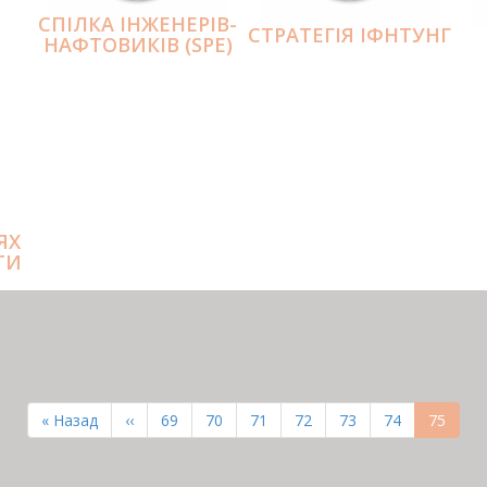
СПІЛКА ІНЖЕНЕРІВ-
СТРАТЕГІЯ ІФНТУНГ
НАФТОВИКІВ (SPE)
ЯХ
ТИ
Перша
« Назад
Попередня
‹‹
Page
69
Page
70
Page
71
Page
72
Page
73
Page
74
Поточн
75
сторінка
сторінка
сторінк