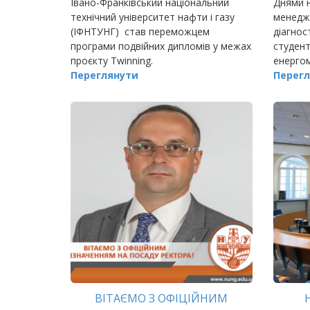
Івано-Франківський національний
Днями н
технічний університет нафти і газу
менеджм
(ІФНТУНГ) став переможцем
діагнос
програми подвійних дипломів у межах
студент
проєкту Twinning.
енерго
Переглянути
громади
Перегл
року С
ВІТАЄМО З ОФІЦІЙНИМ