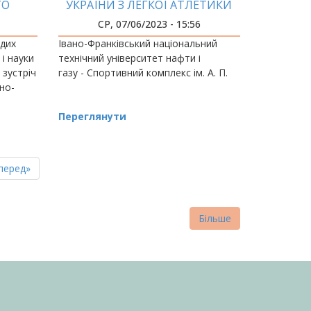
ГО
УКРАЇНИ З ЛЕГКОЇ АТЛЕТИКИ
СЕРЕД МОЛОДІ
СР, 07/06/2023 - 15:56
одих
Івано-Франківський національний
 і науки
технічний університет нафти і
 зустріч
газу - Спортивний комплекс ім. А. П.
но-
Переглянути
пна
стання
перед»
нка
торінка
Більше