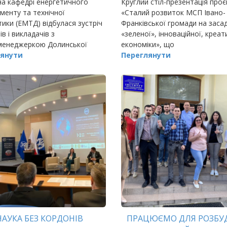
а кафедрі енергетичного
Круглий стіл-презентація проє
енту та технічної
«Сталий розвиток МСП Івано-
тики (ЕМТД) відбулася зустріч
Франківської громади на заса
ів і викладачів з
«зеленої», інноваційної, креат
менеджеркою Долинської
економіки», що
, випускницею кафедри 2017
янути
Переглянути
ніжаною Д
НАУКА БЕЗ КОРДОНІВ
ПРАЦЮЄМО ДЛЯ РОЗБУ