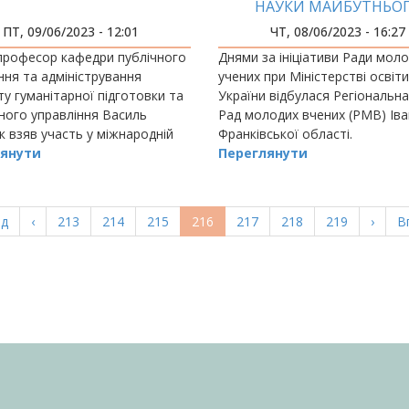
НАУКИ МАЙБУТНЬО
ПТ, 09/06/2023 - 12:01
ЧТ, 08/06/2023 - 16:27
професор кафедри публічного
Днями за ініціативи Ради мол
ння та адміністрування
учених при Міністерстві освіти
ту гуманітарної підготовки та
України відбулася Регіональна
ого управління Василь
Рад молодих вчених (РМВ) Іва
к взяв участь у міжнародній
Франківської області.
нції
янути
Переглянути
а
ад
Попередня
‹
Page
213
Page
214
Page
215
Поточна
216
Page
217
Page
218
Page
219
Насту
›
О
В
ка
сторінка
сторінка
сторі
с