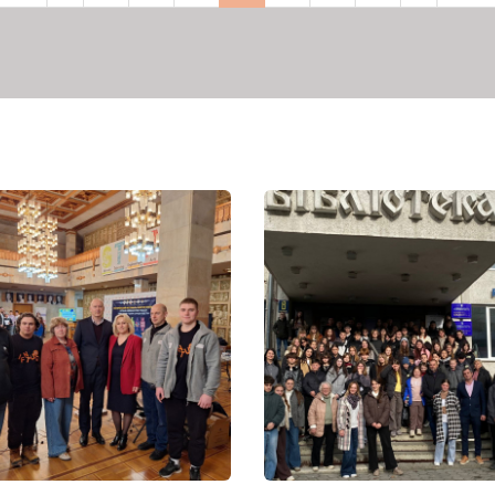
рінка
сторінка
сторінка
сторінка
сторі