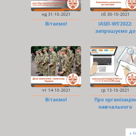
нд 31-10-2021
сб 30-10-2021
Вітаємо!
IASEI-WS’2022:
запрошуємо до
участі
чт 14-10-2021
ср 13-10-2021
Вітаємо!
Про організацію
навчального
процесу в
університеті
РОЗБИВКА
НА
Пе
« 
СТОРІНКИ