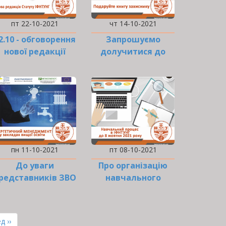
пт 22-10-2021
чт 14-10-2021
2.10 - обговорення
Запрошуємо
нової редакції
долучитися до
Статуту ІФНТУНГ
ініціативи "Книга
захиснику…
пн 11-10-2021
пт 08-10-2021
До уваги
Про організацію
редставників ЗВО
навчального
України!
процесу
ння
д ››