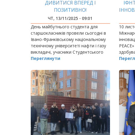
ДИВИТИСЯ ВПЕРЕД І
ІФНТ
ПОЗИТИВНО!
ІННОВ
ЧТ, 13/11/2025 - 09:01
День майбутнього студента для
10 лист
старшокласників провели сьогодні в
Міжнаро
Івано-Франківському національному
іннова
технічному університеті нафти і газу
PEACE» 
викладачі, учасники Студентського
здобува
парламенту й Студентського
Переглянути
науковці
Перегл
профкому.
задля п
техноло