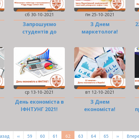
сб 30-10-2021
пн 25-10-2021
Запрошуємо
З Днем
2
студентів до
маркетолога!
участі в…
ср 13-10-2021
вт 12-10-2021
День економіста в
З Днем
ІФНТУНГ 2021!
економіста!
п
рша
Назад
Попередня
‹‹
Page
59
Page
60
Page
61
Поточна
62
Page
63
Page
64
Page
65
Наступна
››
Оста
Впере