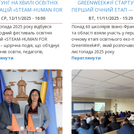
УНГ НА ХВИЛІ ОСВІТНІХ
GREENWEEK#IF СТАРТУ
АЦІЙ «STEAM-HUMAN FOR
ПЕРШИЙ ОЧНИЙ ЕТАП —
PEACE»
В ДІЇ!
СР, 12/11/2025 - 16:00
ВТ, 11/11/2025 - 15:29
опада 2025 року відбувся
Понад 60 школярів Івано-Фран
дний фестиваль освітніх
та області взяли участь у пе
цій «STEAM-HUMAN FOR
очному етапі освітнього еко-
– щорічна подія, що об’єднує
GreenWeek#IF, який розпочав
чів освіти, педагогів,
листопада 2025 року.
в і митців з України та світу
янути
Переглянути
опуляризації інноваційних
гій у навчанні…