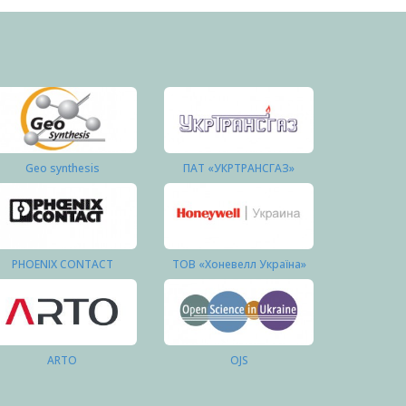
Geo synthesis
ПАТ «УКРТРАНСГАЗ»
PHOENIX CONTACT
ТОВ «Хоневелл Україна»
ARTO
OJS