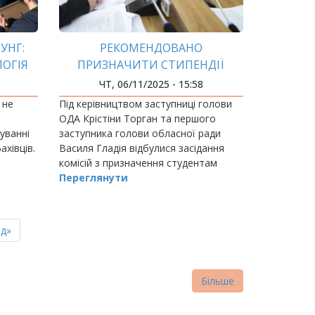
УНГ:
РЕКОМЕНДОВАНО
ОГІЯ
ПРИЗНАЧИТИ СТИПЕНДІЇ
ЧТ, 06/11/2025 - 15:58
 не
Під керівництвом заступниці голови
ОДА Крістіни Торган та першого
уванні
заступника голови обласної ради
ахівців.
Василя Гладія відбулися засідання
комісій з призначення студентам
стипендій голови
Переглянути
облдержадміністрації та голови
обласної ради.
ня
д»
нка
Більше