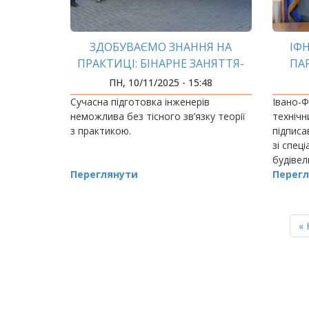
ЗДОБУВАЄМО ЗНАННЯ НА
ІФ
ПРАКТИЦІ: БІНАРНЕ ЗАНЯТТЯ-
ПА
ЕКСКУРСІЯ НА БУДІВНИЦТВІ!
ПН, 10/11/2025 - 15:48
Сучасна підготовка інженерів
Івано-Ф
неможлива без тісного зв’язку теорії
технічн
з практикою.
підпис
зі спец
будіве
Переглянути
– проф
Перегл
компані
РОЗБИВКА
НА
П
« 
СТОРІНКИ
ст