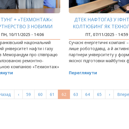
НТУНГ + «ТЕХМОНТАЖ»:
ДТЕК НАФТОГАЗ У ІФНТ
РТНЕРСТВО З НОВИМИ
КОЛТЮБИНГ ЯК ТЕХНОЛ
МОЖЛИВОСТЯМИ
МАЙБУТНЬОГО
ПН, 10/11/2025 - 14:06
ПТ, 07/11/2025 - 14:59
ранківський національний
Сучасні енергетичні компанії –
ий університет нафти і газу
лише роботодавці, а й активні
ав Меморандум про співпрацю
партнери університету у форм
іалізованою ремонтно-
якісної підготовки майбутніх ф
льною компанією «Техмонтаж»
есійною будівельною
янути
Переглянути
єю, що спеціалізується на ви
ерша
Назад
Попередня
‹
Page
59
Page
60
Page
61
Поточна
62
Page
63
Page
64
Page
65
Наступна
›
Остан
Впере
орінка
сторінка
сторінка
сторінка
сторі