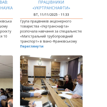
ВАВ:
ПРАЦІВНИКИ
 НАУКА
«УКРТРАНСНАФТИ»
РОЗПОЧАЛИ НАВЧАННЯ В
ВТ, 11/11/2025 - 11:33
ІФНТУНГ
ківська
Група працівників акціонерного
ршому
товариства «Укртранснафта»
проєкту
розпочала навчання за спеціальністю
ся 10
«Магістральний трубопровідний
транспорт» в Івано-Франківському
національному технічному
Переглянути
університеті нафти і газу.