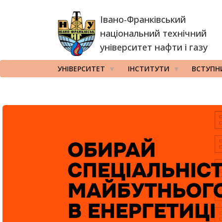
Перейти
Івано-Франківський
до
основного
національний технічний
вмісту
університет нафти і газу
УНІВЕРСИТЕТ
ІНСТИТУТИ
ВСТУПН