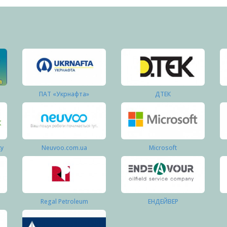
ПАТ «Укрнафта»
ДТЕК
ку
Neuvoo.com.ua
Microsoft
Regal Petroleum
ЕНДЕЙВЕР