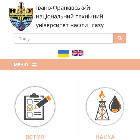
Перейти
Івано-Франківський
до
основного
національний технічний
вмісту
університет нафти і газу
ПОШУК
Пошук
ПОШУКОВА
ФОРМА
МЕНЮ
ВСТУП
НАУКА