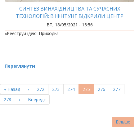
СИНТЕЗ ВИНАХІДНИЦТВА ТА СУЧАСНИХ
ТЕХНОЛОГІЙ: В ІФНТУНГ ВІДКРИЛИ ЦЕНТР
ІННОВАЦІЙНОГО РОЗВИТКУ
ВТ, 18/05/2021 - 15:56
«Реєструй ідею! Приходь!
Переглянути
РОЗБИВКА
НА
Перша
« Назад
Попередня
‹
Page
272
Page
273
Page
274
Поточна
275
Page
276
Page
277
СТОРІНКИ
сторінка
сторінка
сторінка
Page
278
Наступна
›
Остання
Вперед»
сторінка
сторінка
Більше