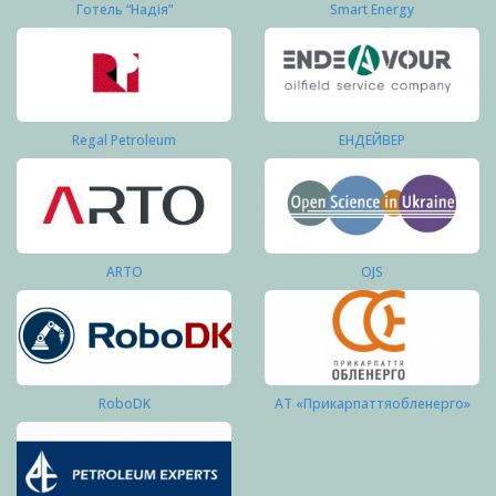
Готель “Надія”
Smart Energy
Regal Petroleum
ЕНДЕЙВЕР
ARTO
OJS
RoboDK
АТ «Прикарпаттяобленерго»