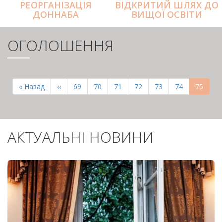
РЕОРГАНІЗАЦІЯ
ВІДКРИТИЙ ШЛЯХ ДО
ДОННАБА
ВИЩОЇ ОСВІТИ
ОГОЛОШЕННЯ
РОЗБИВКА
НА
Перша
« Назад
Попередня
‹‹
Page
69
Page
70
Page
71
Page
72
Page
73
Page
74
Поточн
75
СТОРІНКИ
сторінка
сторінка
сторінк
АКТУАЛЬНІ НОВИНИ