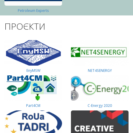
Petroleum Experts
ПРОЄКТИ
EnyMSW
NET4SENERGY
Part4СМ
C-Energy 2020