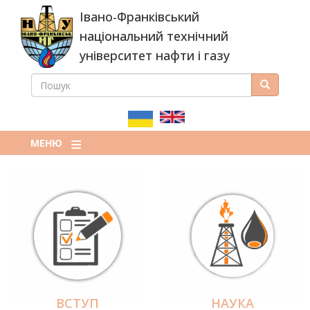
Перейти
Івано-Франківський
до
основного
національний технічний
вмісту
університет нафти і газу
ПОШУК
Пошук
ПОШУКОВА
ФОРМА
МЕНЮ
ВСТУП
НАУКА