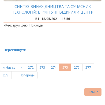
СИНТЕЗ ВИНАХІДНИЦТВА ТА СУЧАСНИХ
ТЕХНОЛОГІЙ: В ІФНТУНГ ВІДКРИЛИ ЦЕНТР
ІННОВАЦІЙНОГО РОЗВИТКУ
ВТ, 18/05/2021 - 15:56
«Реєструй ідею! Приходь!
Переглянути
РОЗБИВКА
НА
Перша
« Назад
Попередня
‹
Page
272
Page
273
Page
274
Поточна
275
Page
276
Page
277
СТОРІНКИ
сторінка
сторінка
сторінка
Page
278
Наступна
›
Остання
Вперед»
сторінка
сторінка
Більше