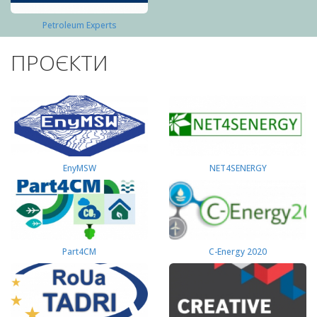
Petroleum Experts
ПРОЄКТИ
EnyMSW
NET4SENERGY
Part4СМ
C-Energy 2020