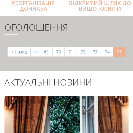
РЕОРГАНІЗАЦІЯ
ВІДКРИТИЙ ШЛЯХ ДО
ДОННАБА
ВИЩОЇ ОСВІТИ
ОГОЛОШЕННЯ
РОЗБИВКА
НА
Перша
« Назад
Попередня
‹‹
Page
69
Page
70
Page
71
Page
72
Page
73
Page
74
Поточн
75
СТОРІНКИ
сторінка
сторінка
сторінк
АКТУАЛЬНІ НОВИНИ