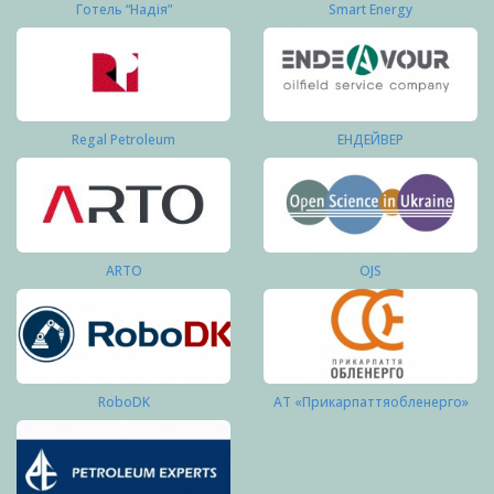
Готель “Надія”
Smart Energy
Regal Petroleum
ЕНДЕЙВЕР
ARTO
OJS
RoboDK
АТ «Прикарпаттяобленерго»