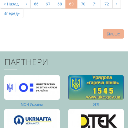
Перша
« Назад
Попередня
‹
Page
66
Page
67
Page
68
Поточна
69
Page
70
Page
71
Page
72
Насту
›
СТОРІНКИ
сторінка
сторінка
сторінка
сторі
Остання
Вперед»
сторінка
Більше
ПАРТНЕРИ
МОН України
УГЛ