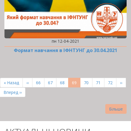
пн 12-04-2021
Формат навчання в ІФНТУНГ до 30.04.2021
РОЗБИВКА
НА
Перша
« Назад
Попередня
‹‹
Page
66
Page
67
Page
68
Поточна
69
Page
70
Page
71
Page
72
Наст
››
СТОРІНКИ
сторінка
сторінка
сторінка
сторі
Остання
Вперед ››
сторінка
Більше