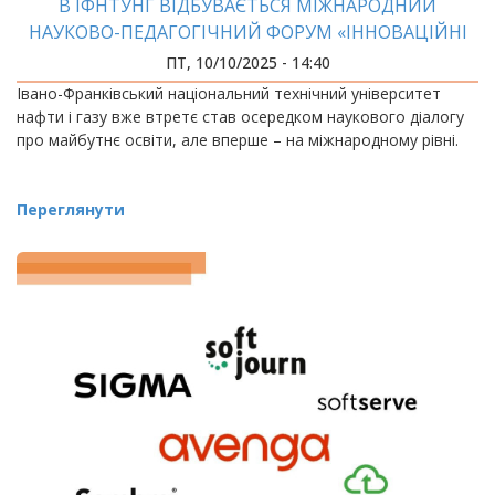
В ІФНТУНГ ВІДБУВАЄТЬСЯ МІЖНАРОДНИЙ
НАУКОВО-ПЕДАГОГІЧНИЙ ФОРУМ «ІННОВАЦІЙНІ
ТЕХНОЛОГІЇ В ОСВІТІ»
ПТ, 10/10/2025 - 14:40
Івано-Франківський національний технічний університет
нафти і газу вже втретє став осередком наукового діалогу
про майбутнє освіти, але вперше – на міжнародному рівні.
Переглянути