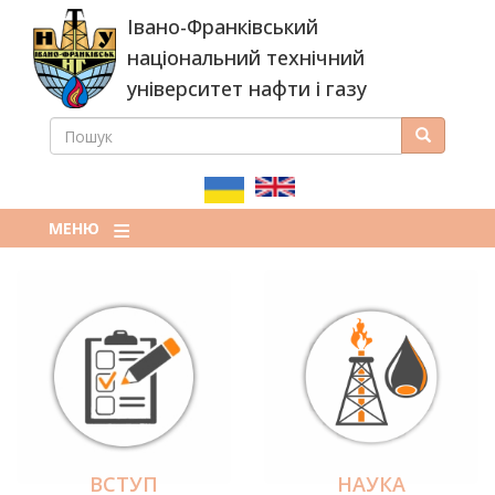
Перейти
Івано-Франківський
до
основного
національний технічний
вмісту
університет нафти і газу
ПОШУК
Пошук
ПОШУКОВА
ФОРМА
МЕНЮ
ВСТУП
НАУКА