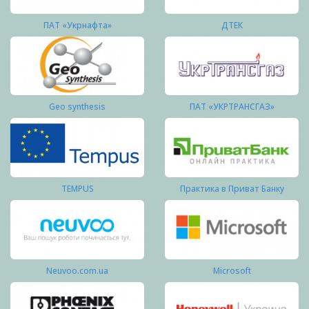
ПАТ «Укрнафта»
ДТЕК
Geo synthesis
ПАТ «УКРТРАНСГАЗ»
TEMPUS
Практика в Приват Банку
Neuvoo.com.ua
Microsoft