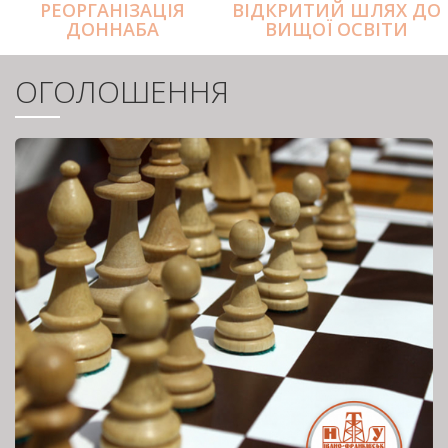
РЕОРГАНІЗАЦІЯ
ВІДКРИТИЙ ШЛЯХ ДО
ДОННАБА
ВИЩОЇ ОСВІТИ
ОГОЛОШЕННЯ