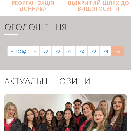
РЕОРГАНІЗАЦІЯ
ВІДКРИТИЙ ШЛЯХ ДО
ДОННАБА
ВИЩОЇ ОСВІТИ
ОГОЛОШЕННЯ
РОЗБИВКА
НА
Перша
« Назад
Попередня
‹‹
Page
69
Page
70
Page
71
Page
72
Page
73
Page
74
Поточн
75
СТОРІНКИ
сторінка
сторінка
сторінк
АКТУАЛЬНІ НОВИНИ