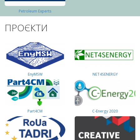
Petroleum Experts
ПРОЄКТИ
EnyMSW
NET4SENERGY
Part4СМ
C-Energy 2020