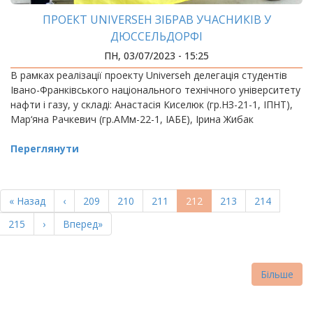
ПРОЕКТ UNIVERSEH ЗІБРАВ УЧАСНИКІВ У
ДЮССЕЛЬДОРФІ
ПН, 03/07/2023 - 15:25
В рамках реалізації проекту Universeh делегація студентів
Івано-Франківського національного технічного університету
нафти і газу, у складі: Анастасія Киселюк (гр.НЗ-21-1, ІПНТ),
Мар‘яна Рачкевич (гр.АМм-22-1, ІАБЕ), Ірина Жибак
Переглянути
РОЗБИВКА
НА
Перша
« Назад
Попередня
‹
Page
209
Page
210
Page
211
Поточна
212
Page
213
Page
214
СТОРІНКИ
сторінка
сторінка
сторінка
Page
215
Наступна
›
Остання
Вперед»
сторінка
сторінка
Більше