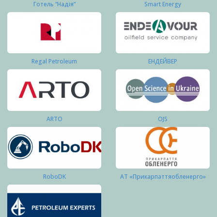
Готель “Надія”
Smart Energy
Regal Petroleum
ЕНДЕЙВЕР
ARTO
OJS
RoboDK
АТ «Прикарпаттяобленерго»