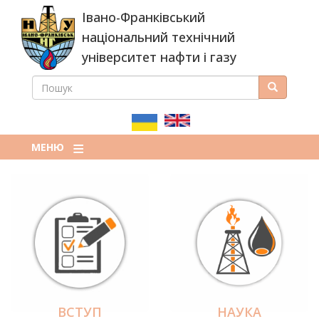
Перейти
Івано-Франківський
до
основного
національний технічний
вмісту
університет нафти і газу
ПОШУК
Пошук
ПОШУКОВА
ФОРМА
МЕНЮ
ВСТУП
НАУКА