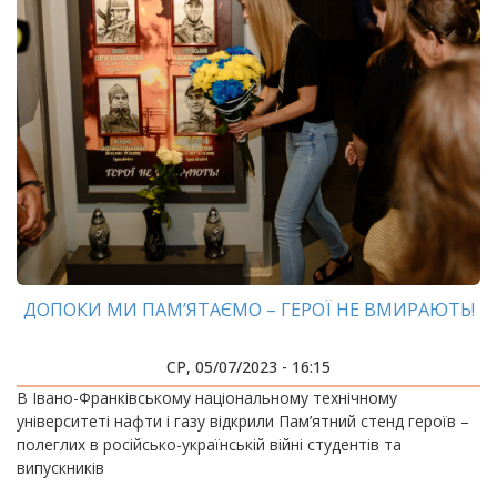
ДОПОКИ МИ ПАМ’ЯТАЄМО – ГЕРОЇ НЕ ВМИРАЮТЬ!
СР, 05/07/2023 - 16:15
В Івано-Франківському національному технічному
університеті нафти і газу відкрили Пам’ятний стенд героїв –
полеглих в російсько-українській війні студентів та
випускників