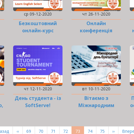
ср 09-12-2020
чт 26-11-2020
Безкоштовний
Онлайн
онлайн-курс
конференція
англійської мови
«Молодіжний
ів
екогеофорум –
2020»
чт 12-11-2020
вт 10-11-2020
День студента - із
Вітаємо з
о,
SoftServe!
Міжнародним
о
днем бухгалтерії!
рша
Назад
Попередня
‹‹
Page
69
Page
70
Page
71
Page
72
Поточна
73
Page
74
Page
75
Наступна
››
Оста
Впере