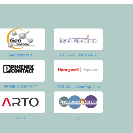
Geo synthesis
ПАТ «УКРТРАНСГАЗ»
PHOENIX CONTACT
ТОВ «Хоневелл Україна»
ARTO
OJS