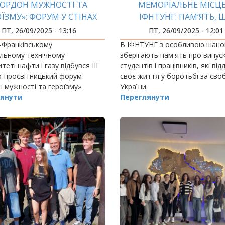
КОРДОН МУЖНОСТІ ТА
МЕМОРІАЛЬНЕ МІСЦЕ
ЇЗМУ»: ФОРУМ У СТІНАХ
ІФНТУНГ: ПАМ’ЯТЬ, 
ІФНТУНГ
ОБ’ЄДНУЄ ПОКОЛІН
ПТ, 26/09/2025 - 13:16
ПТ, 26/09/2025 - 12:01
-Франківському
В ІФНТУНГ з особливою шан
льному технічному
зберігають пам'ять про випуск
теті нафти і газу відбувся ІІІ
студентів і працівників, які від
о-просвітницький форум
своє життя у боротьбі за сво
 мужності та героїзму».
України.
янути
Переглянути