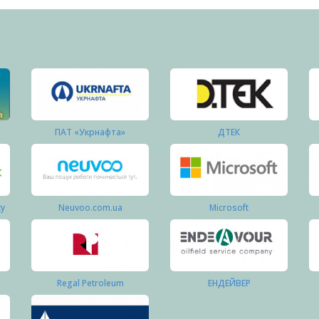
ПАТ «Укрнафта»
ДТЕК
ку
Neuvoo.com.ua
Microsoft
Regal Petroleum
ЕНДЕЙВЕР