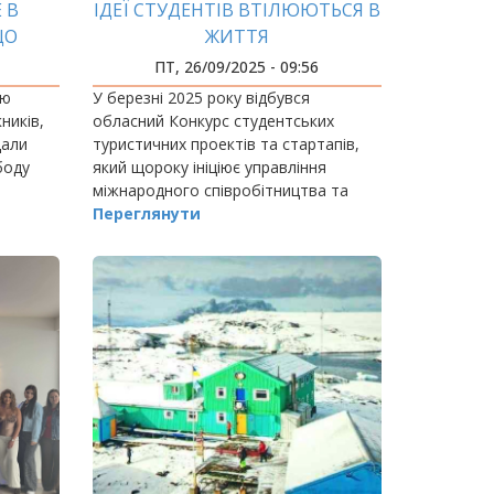
 В
ІДЕЇ СТУДЕНТІВ ВТІЛЮЮТЬСЯ В
ЩО
ЖИТТЯ
НЯ
ПТ, 26/09/2025 - 09:56
ою
У березні 2025 року відбувся
ників,
обласний Конкурс студентських
дали
туристичних проектів та стартапів,
боду
який щороку ініціює управління
міжнародного співробітництва та
євроінтеграції громад Івано-
Переглянути
Франківської облдержадміністрації.