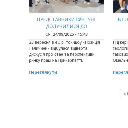
ПРЕДСТАВНИКИ ІФНТУНГ
В Г
ДОЛУЧИЛИСЯ ДО
ОБГОВОРЕННЯ ПРОБЛЕМ РИНКУ
СР, 24/09/2025 - 15:43
ПРАЦІ
23 вересня в ефірі ток-шоу «Позиція
Під кер
Галичини» відбулася відверта
геологі
дискусія про стан та перспективи
газови
ринку праці на Прикарпатті.
Омельч
Переглянути
Перегл
РОЗБИВКА
НА
П
« 
СТОРІНКИ
ст