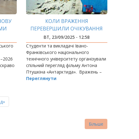
ЗНОВУ
КОЛИ ВРАЖЕННЯ
ЯМИ
ПЕРЕВЕРШИЛИ ОЧІКУВАННЯ
ВТ, 23/09/2025 - 12:58
ського
Студенти та викладачі Івано-
Франківського національного
5–2026
технічного університету організували
яскраво
спільний перегляд фільму Антона
Птушкіна «Антарктида». Вражень –
море! Глядачі кажуть: «Тепер
Переглянути
зрозуміло, чому цей фільм став таким
популярним».
ня
д»
нка
Більше