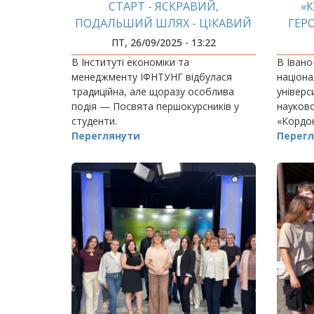
СТАРТ - ЯСКРАВИЙ,
«
ПОДАЛЬШИЙ ШЛЯХ - ЦІКАВИЙ
ГЕРО
ПТ, 26/09/2025 - 13:22
В Інституті економіки та
В Івано
менеджменту ІФНТУНГ відбулася
націона
традиційна, але щоразу особлива
універси
подія — Посвята першокурсників у
науков
студенти.
«Кордон
Переглянути
Перегл