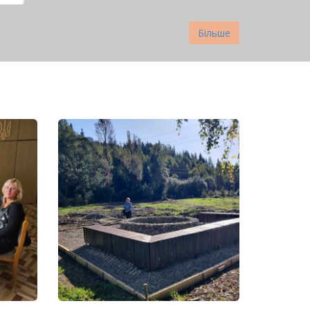
нка
Більше