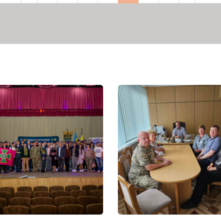
рінка
сторінка
сторінка
сторінка
сторі