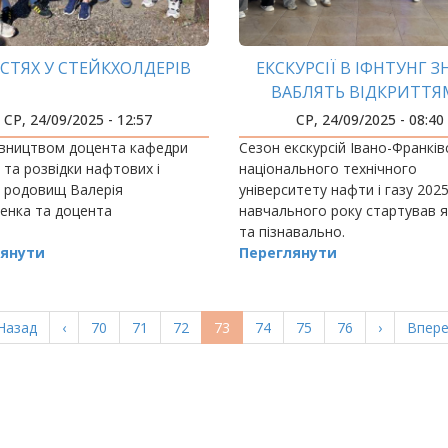
ОСТЯХ У СТЕЙКХОЛДЕРІВ
ЕКСКУРСІЇ В ІФНТУНГ 
ВАБЛЯТЬ ВІДКРИТТ
СР, 24/09/2025 - 12:57
СР, 24/09/2025 - 08:40
івництвом доцента кафедри
Сезон екскурсій Івано-Франків
ї та розвідки нафтових і
національного технічного
х родовищ Валерія
університету нафти і газу 202
енка та доцента
навчального року стартував 
та пізнавально.
янути
Переглянути
ерша
Назад
Попередня
‹
Page
70
Page
71
Page
72
Поточна
73
Page
74
Page
75
Page
76
Наступна
›
Остан
Впере
орінка
сторінка
сторінка
сторінка
сторі