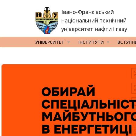
Перейти
Івано-Франківський
до
основного
національний технічний
вмісту
університет нафти і газу
УНІВЕРСИТЕТ
ІНСТИТУТИ
ВСТУПН