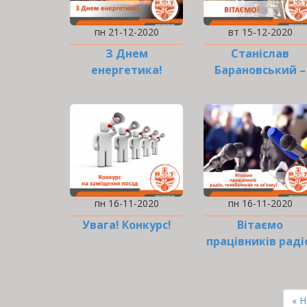
пн 21-12-2020
вт 15-12-2020
З Днем
Станіслав
енергетика!
Барановський –
стипендіат
Кабінету Міністр
України!
пн 16-11-2020
пн 16-11-2020
Увага! Конкурс!
Вітаємо
працівників раді
телебачення та
зв’язку!
РОЗБИВКА
НА
Пе
« 
СТОРІНКИ