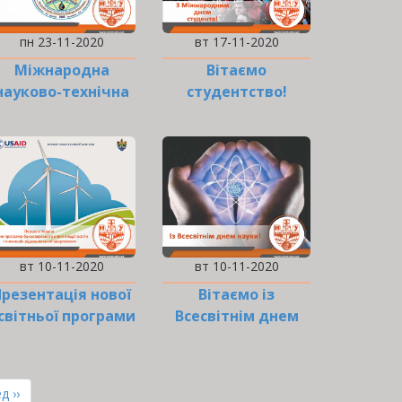
пн 23-11-2020
вт 17-11-2020
Міжнародна
Вітаємо
науково-технічна
студентство!
конференція
«Нафтогазова
галузь:
перспективи
нарощування
ресурсної…
вт 10-11-2020
вт 10-11-2020
Презентація нової
Вітаємо із
світньої програми
Всесвітнім днем
«Інженерія
науки!
відновлюваної
енергетики»
ння
д ››