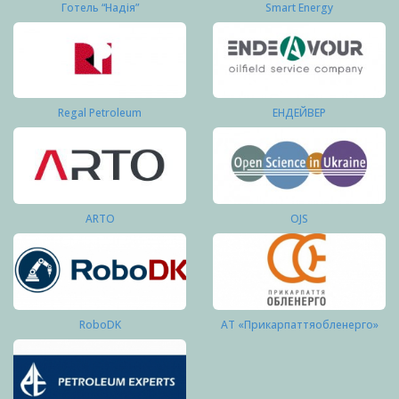
Готель “Надія”
Smart Energy
Regal Petroleum
ЕНДЕЙВЕР
ARTO
OJS
RoboDK
АТ «Прикарпаттяобленерго»