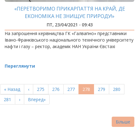
«ПЕРЕТВОРИМО ПРИКАРПАТТЯ НА КРАЙ, ДЕ
ЕКОНОМІКА НЕ ЗНИЩУЄ ПРИРОДУ!»
ПТ, 23/04/2021 - 09:43
На запрошення керівництва ГК «Галвапно» представники
Івано-Франківського національного технічного університету
нафти і газу – ректор, академік НАН України Євстахі
Переглянути
РОЗБИВКА
НА
Перша
« Назад
Попередня
‹
Page
275
Page
276
Page
277
Поточна
278
Page
279
Page
280
СТОРІНКИ
сторінка
сторінка
сторінка
Page
281
Наступна
›
Остання
Вперед»
сторінка
сторінка
Більше