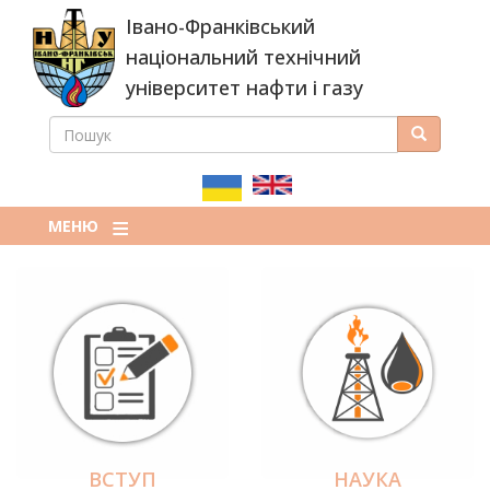
Перейти
Івано-Франківський
до
основного
національний технічний
вмісту
університет нафти і газу
ПОШУК
Пошук
ПОШУКОВА
ФОРМА
МЕНЮ
ВСТУП
НАУКА