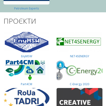
Petroleum Experts
ПРОЄКТИ
EnyMSW
NET4SENERGY
Part4СМ
C-Energy 2020