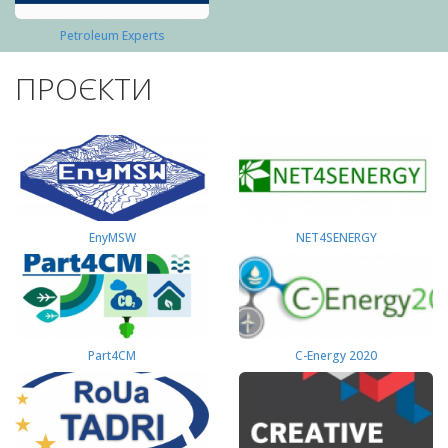
Petroleum Experts
ПРОЄКТИ
EnyMSW
NET4SENERGY
Part4СМ
C-Energy 2020