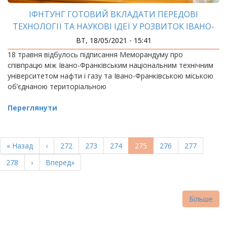
ІФНТУНГ ГОТОВИЙ ВКЛАДАТИ ПЕРЕДОВІ
ТЕХНОЛОГІЇ ТА НАУКОВІ ІДЕЇ У РОЗВИТОК ІВАНО-
ФРАНКІВСЬКОЇ МОТГ
ВТ, 18/05/2021 - 15:41
18 травня відбулось підписання Меморандуму про
співпрацю між Івано-Франківським національним технічним
університетом нафти і газу та Івано-Франківською міською
об’єднаною територіальною
Переглянути
РОЗБИВКА
НА
Перша
« Назад
Попередня
‹
Page
272
Page
273
Page
274
Поточна
275
Page
276
Page
277
СТОРІНКИ
сторінка
сторінка
сторінка
Page
278
Наступна
›
Остання
Вперед»
сторінка
сторінка
Більше