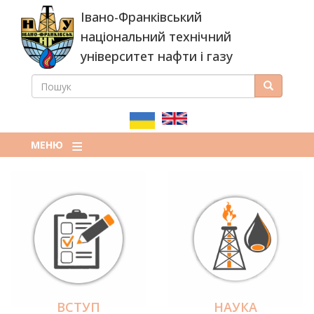
Перейти
Івано-Франківський
до
основного
національний технічний
вмісту
університет нафти і газу
ПОШУК
Пошук
ПОШУКОВА
ФОРМА
МЕНЮ
ВСТУП
НАУКА