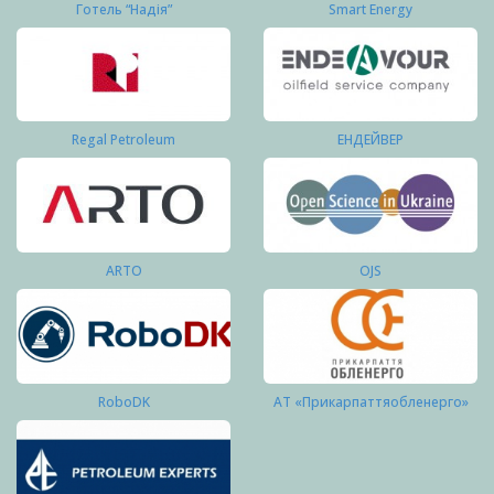
Готель “Надія”
Smart Energy
Regal Petroleum
ЕНДЕЙВЕР
ARTO
OJS
RoboDK
АТ «Прикарпаттяобленерго»