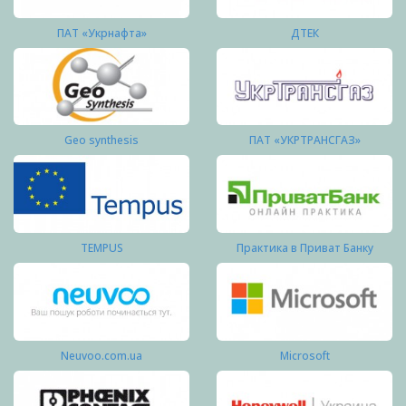
ПАТ «Укрнафта»
ДТЕК
Geo synthesis
ПАТ «УКРТРАНСГАЗ»
TEMPUS
Практика в Приват Банку
Neuvoo.com.ua
Microsoft