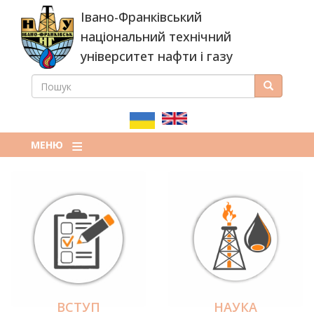
Перейти
Івано-Франківський
до
основного
національний технічний
вмісту
університет нафти і газу
ПОШУК
Пошук
ПОШУКОВА
ФОРМА
МЕНЮ
ВСТУП
НАУКА