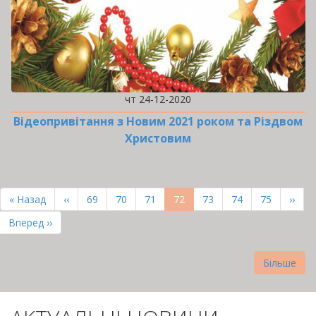
чт 24-12-2020
Відеопривітання з Новим 2021 роком та Різдвом
Христовим
РОЗБИВКА
НА
Перша
« Назад
Попередня
‹‹
Page
69
Page
70
Page
71
Поточна
72
Page
73
Page
74
Page
75
Наст
››
СТОРІНКИ
сторінка
сторінка
сторінка
сторі
Остання
Вперед ››
сторінка
Більше