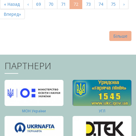
Перша
« Назад
Попередня
‹
Page
69
Page
70
Page
71
Поточна
72
Page
73
Page
74
Page
75
Насту
›
СТОРІНКИ
сторінка
сторінка
сторінка
сторі
Остання
Вперед»
сторінка
Більше
ПАРТНЕРИ
МОН України
УГЛ