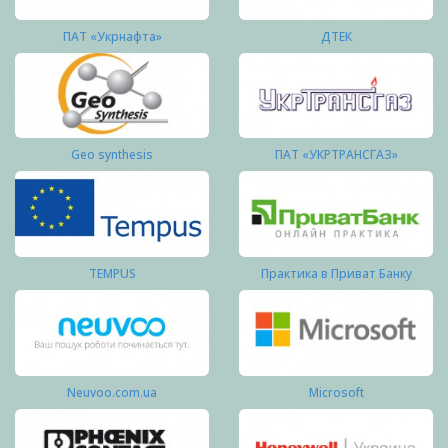
ПАТ «Укрнафта»
ДТЕК
Geo synthesis
ПАТ «УКРТРАНСГАЗ»
TEMPUS
Практика в Приват Банку
Neuvoo.com.ua
Microsoft