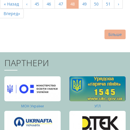
Перша
« Назад
Попередня
‹
Page
45
Page
46
Page
47
Поточна
48
Page
49
Page
50
Page
51
Насту
›
СТОРІНКИ
сторінка
сторінка
сторінка
сторі
Остання
Вперед»
сторінка
Більше
ПАРТНЕРИ
МОН України
УГЛ