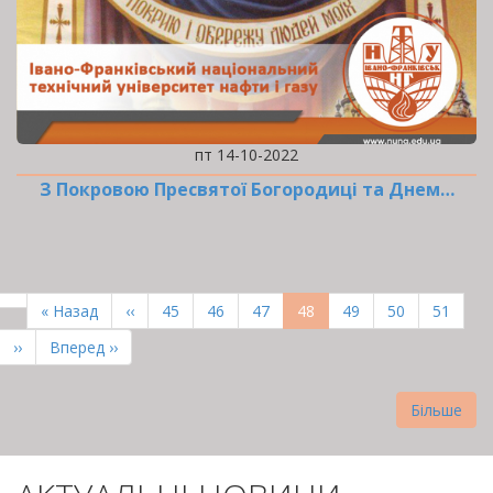
пт 14-10-2022
З Покровою Пресвятої Богородиці та Днем…
РОЗБИВКА
НА
Перша
« Назад
Попередня
‹‹
Page
45
Page
46
Page
47
Поточна
48
Page
49
Page
50
Page
51
СТОРІНКИ
сторінка
сторінка
сторінка
Наступна
››
Остання
Вперед ››
сторінка
сторінка
Більше