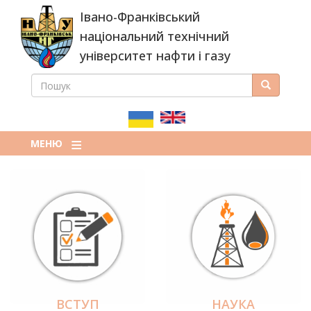
Перейти
Івано-Франківський
до
основного
національний технічний
вмісту
університет нафти і газу
ПОШУК
Пошук
ПОШУКОВА
ФОРМА
МЕНЮ
ВСТУП
НАУКА