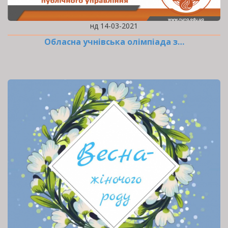
нд 14-03-2021
Обласна учнівська олімпіада з…