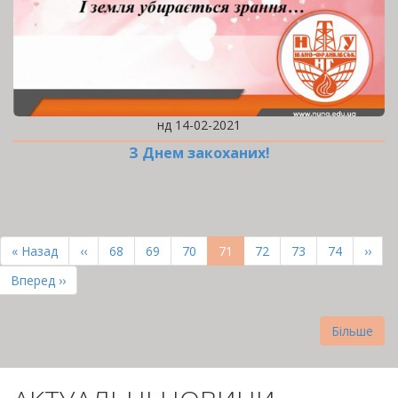
нд 14-02-2021
З Днем закоханих!
РОЗБИВКА
НА
Перша
« Назад
Попередня
‹‹
Page
68
Page
69
Page
70
Поточна
71
Page
72
Page
73
Page
74
Наст
››
СТОРІНКИ
сторінка
сторінка
сторінка
сторі
Остання
Вперед ››
сторінка
Більше