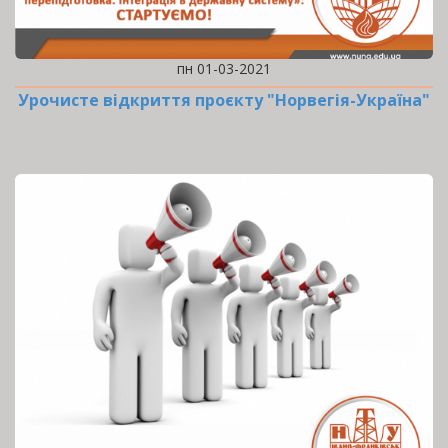
пн 01-03-2021
Урочисте відкриття проєкту "Норвегія-Україна"