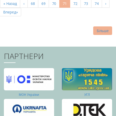
Перша
« Назад
Попередня
‹
Page
68
Page
69
Page
70
Поточна
71
Page
72
Page
73
Page
74
Насту
›
СТОРІНКИ
сторінка
сторінка
сторінка
сторі
Остання
Вперед»
сторінка
Більше
ПАРТНЕРИ
МОН України
УГЛ