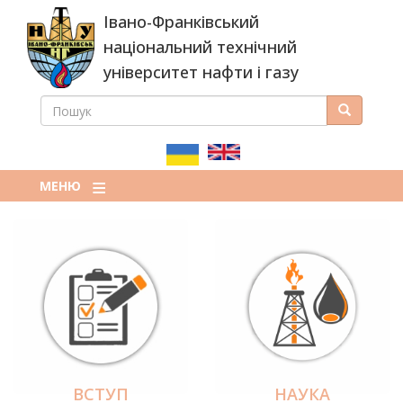
Перейти
Івано-Франківський
до
основного
національний технічний
вмісту
університет нафти і газу
ПОШУК
Пошук
ПОШУКОВА
ФОРМА
МЕНЮ
ВСТУП
НАУКА