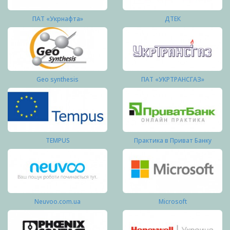
ПАТ «Укрнафта»
ДТЕК
Geo synthesis
ПАТ «УКРТРАНСГАЗ»
TEMPUS
Практика в Приват Банку
Neuvoo.com.ua
Microsoft